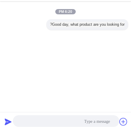
فولت 16 أمبير محطة تجعيد 09120053101
اتصل بنا
6:20 PM
موصل سلك 12 دبوس 10A للخدمة الشاقة
Good day, what product are you looking for?
09120123001/09120123101
اتصل بنا
غير اللغة
Arabic
منزل
|
معلومات عنا
|
اتصل بنا
|
خريطة الموقع
|
سياسة الخصوصية
منظر مكتبيّ
Copyright © 2018 - 2026 Zhejiang Haoke Electric Co., Ltd..
All rights reserved.
دردشة
طلب اقتباس