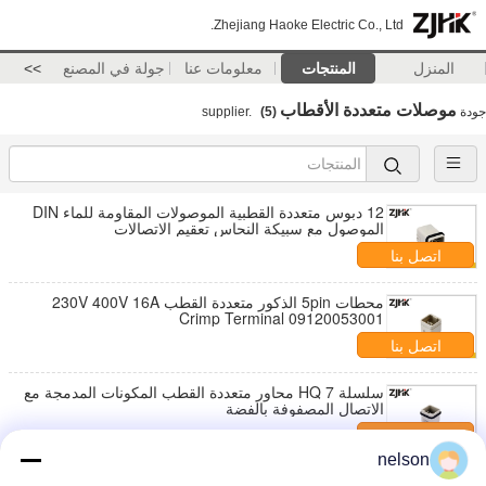
Zhejiang Haoke Electric Co., Ltd.
المنزل
المنتجات
معلومات عنا
جولة في المصنع
>>
موصلات متعددة الأقطاب
جودة
supplier.
(5)
12 دبوس متعددة القطبية الموصولات المقاومة للماء DIN
الموصول مع سبيكة النحاس تعقيم الاتصالات
اتصل بنا
محطات 5pin الذكور متعددة القطب 230V 400V 16A
Crimp Terminal 09120053001
اتصل بنا
سلسلة HQ 7 محاور متعددة القطب المكونات المدمجة مع
الاتصال المصفوفة بالفضة
اتصل بنا
nelson
موصلات مدمجة أنثى متعددة الأقطاب 230 فولت 400