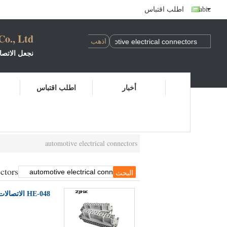
Arabic
اطلب اقتباس
o., Ltd.
نجعل الاتصا
اتصل بنا:
أخبار
اطلب اقتباس
السيد نيلسون
هاتف: 0577-61676777 0577-61676776
الجوال و WHATSAPP: +86 18067786591
البريد الإلكتروني: JHKELE.COM
الموقع: WWW.ZJHKELE.COM
automotive electrical connectors
ctors
HE-048 الاتصالات الكهربائية للسيارات 48 دبوس إدراجات ذكرية أنثوية Ip65 الاستخدام للروبورت