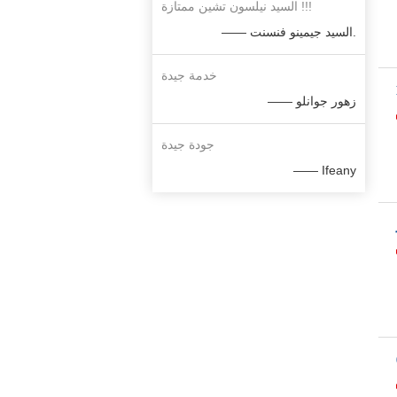
السيد نيلسون تشين ممتازة !!!
—— السيد جيمينو فنسنت.
خدمة جيدة
—— زهور جوانلو
جودة جيدة
—— Ifeany