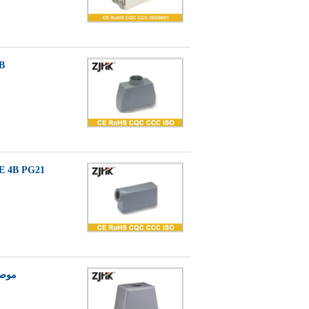
 - 4B
H24B SE 4B PG21 متصلاً ثقيلًا من 24 دبوسًا لمراق
موصل 