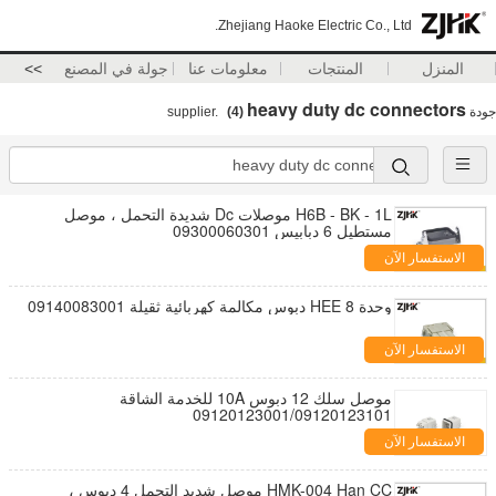
Zhejiang Haoke Electric Co., Ltd.
المنزل
المنتجات
معلومات عنا
جولة في المصنع
>>
heavy duty dc connectors
جودة
supplier.
(4)
H6B - BK - 1L موصلات Dc شديدة التحمل ، موصل
مستطيل 6 دبابيس 09300060301
الاستفسار الآن
وحدة HEE 8 دبوس مكالمة كهربائية ثقيلة 09140083001
الاستفسار الآن
موصل سلك 12 دبوس 10A للخدمة الشاقة
09120123001/09120123101
الاستفسار الآن
HMK-004 Han CC موصل شديد التحمل 4 دبوس ،