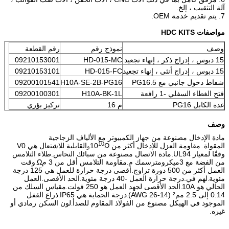
آلة التثقيب ، إلخ.
7. يتم تقديم خدمة OEM.
مواصفات HDC KITS
وصف
نموذج رقم
رقم القطعة
15 دبوس ، إدراج ذكر ، إنهاء تجعيد
HD-015-MC
09210153001
15 دبوس ، إدراج أنثى ، إنهاء تجعيد
HD-015-FC
09210153101
شفاط دخول جانبي مع PG16.5
H10A-SE-2B-PG16
09200101541
فتح الغطاء السفلي -1 رافعة
H10A-BK-1L
09200100301
غدة الكابل PG16
م 16
تركيز بؤري
وصف
مادة الإدخال مصنوعة من جهاز الكمبيوتر مع الألياف الزجاجية
10
المقواة.
مقاومة العزل للإدخال أكثر من 10
Ω
القابلية للاشتعال هي V0
و
وفقًا لمعيار UL94.
مادة الاتصال مصنوعة من سبائك النحاس.
طلاء التلامس
من الفضة مع 3
ميكرومتر
سمك م
مقاومة التلامس أقل من 3 مΩ
وقت
.
.
العمل أكثر من 500 دورة تزاوج.
أقصى درجة حرارة للعمل هي 125 درجة
مئوية
لهم في.درجة حرارة العمل -40 درجة مئوية
الحد الأقصى.العمل
.
.
الحالي هو 10A
الحد الأقصى لجهد العمل هو 250 فولت
مقياس السلك من
.
.
0.14 إلى 2.5 مم² (AWG 26-14)
درجة الحماية هي IP65
ذراع القفل
.
.
الموجود في الهيكل مصنوع من الفولاذ المقاوم للصدأ
لون السكن رمادي أو
.
غيره.