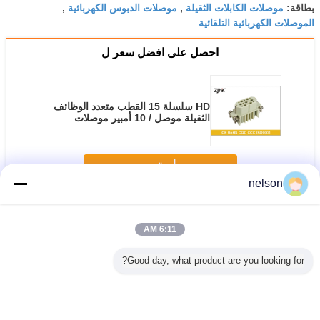
موصلات الكابلات الثقيلة
موصلات الدبوس الكهربائية
بطاقة:
,
,
الموصلات الكهربائية التلقائية
احصل على افضل سعر ل
HD سلسلة 15 القطب متعدد الوظائف
الثقيلة موصل / 10 أمبير موصلات
كهربائية
استمر
nelson
موصل متعدد المسامير للخدمة الشاقة
أكثر
6:11 AM
Good day, what product are you looking for?
ماتش HD سلسلة
موصل 128 دبوس
موصل متعدد
IP65 خارجية عبء
بوس موصل
صناعي ، موصل
الدبوس الصناعي
ثقيل Multi-Pin
القطب الثق
 الوظائف
طاقة شديد التحمل
10A شديد التحمل
Connector 24Pin
دبوس موص
يموت سبائك
SIBAS / Tyco
مع إسكان ألومنيوم
كابل اتصال للآلات
تجعيد لطا