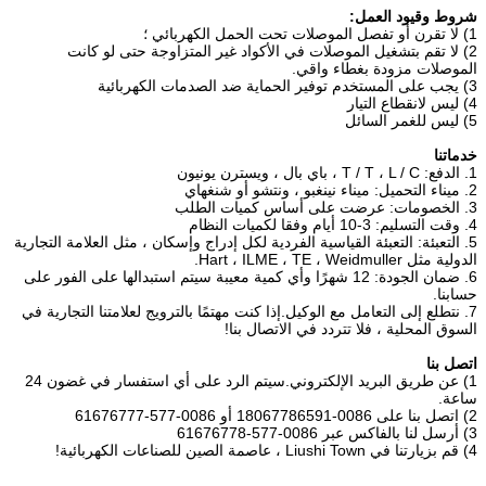
شروط وقيود العمل:
1) لا تقرن أو تفصل الموصلات تحت الحمل الكهربائي ؛
2) لا تقم بتشغيل الموصلات في الأكواد غير المتزاوجة حتى لو كانت
الموصلات مزودة بغطاء واقي.
3) يجب على المستخدم توفير الحماية ضد الصدمات الكهربائية
4) ليس لانقطاع التيار
5) ليس للغمر السائل
خدماتنا
1. الدفع: T / T ، L / C ، باي بال ، ويسترن يونيون
2. ميناء التحميل: ميناء نينغبو ، ونتشو أو شنغهاي
3. الخصومات: عرضت على أساس كميات الطلب
4. وقت التسليم: 3-10 أيام وفقا لكميات النظام
5. التعبئة: التعبئة القياسية الفردية لكل إدراج وإسكان ، مثل العلامة التجارية
الدولية مثل Hart ، ILME ، TE ، Weidmuller.
6. ضمان الجودة: 12 شهرًا وأي كمية معيبة سيتم استبدالها على الفور على
حسابنا.
7. نتطلع إلى التعامل مع الوكيل.إذا كنت مهتمًا بالترويج لعلامتنا التجارية في
السوق المحلية ، فلا تتردد في الاتصال بنا!
اتصل بنا
1) عن طريق البريد الإلكتروني.سيتم الرد على أي استفسار في غضون 24
ساعة.
2) اتصل بنا على 0086-18067786591 أو 0086-577-61676777
3) أرسل لنا بالفاكس عبر 0086-577-61676778
4) قم بزيارتنا في Liushi Town ، عاصمة الصين للصناعات الكهربائية!