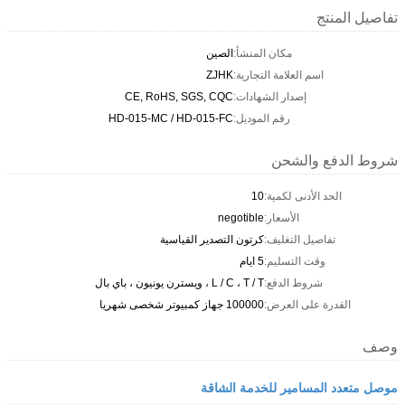
تفاصيل المنتج
مكان المنشأ:
الصين
اسم العلامة التجارية:
ZJHK
إصدار الشهادات:
CE, RoHS, SGS, CQC
رقم الموديل:
HD-015-MC / HD-015-FC
شروط الدفع والشحن
الحد الأدنى لكمية:
10
الأسعار:
negotible
تفاصيل التغليف:
كرتون التصدير القياسية
وقت التسليم:
5 ايام
شروط الدفع:
L / C ، T / T ، ويسترن يونيون ، باي بال
القدرة على العرض:
100000 جهاز كمبيوتر شخصى شهريا
وصف
موصل متعدد المسامير للخدمة الشاقة