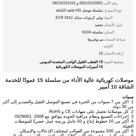
رقم الأمر:
09210153001 و 09210153101
نوع النموذج::
سلسلة موصل HD فائقة الكثافة
المواد:
بولي كربونات سابك 3412 ECR
كيبل الأتصال:
تجعيد
السكن:
سلسلة H10A
صناعة المعدات
تم توفيرها
الأولية:
أرقام الاتصال:
15
15 القطب الثقيل الواجب المتعددة الدبوس
تسليط الضوء:
,
10 أمبيرات الموصلات الكهربائية
موصلات كهربائية عالية الأداء من سلسلة 15 عمودًا للخدمة
الشاقة 10 أمبير
سمات
1. أكثر من 7 سنوات من الخبرة في تصنيع الموصل الثقيل والتصدير إلى أكثر
من 30 دولة.
2. كل موصلاتنا تحصل على شهادات CE و RoHS.
3. إجراءات التصنيع ونظام مراقبة الجودة يتوافق مع ISO9001: 2008
4. أكثر من 10 خطوط إنتاج و 50 عامل ورشة عمل حصريًا للموصلات
الثقيلة.
5. أكثر من 500 مجموعة من القوالب لمختلف الإدخالات والإسكان.
6. مرفق كامل بما في ذلك آلات CNC ، آلات الحقن ، آلات صب القوالب ،