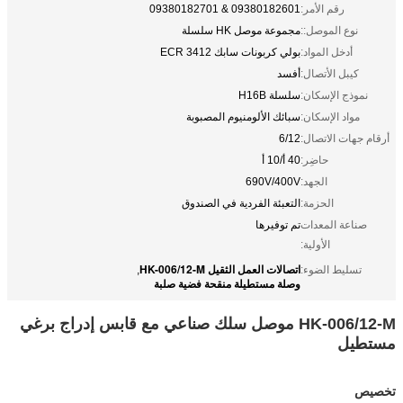
رقم الأمر:
09380182601 & 09380182701
نوع الموصل::
مجموعة موصل HK سلسلة
أدخل المواد:
بولي كربونات سابك 3412 ECR
كيبل الأتصال:
أفسد
نموذج الإسكان:
سلسلة H16B
مواد الإسكان:
سبائك الألومنيوم المصبوبة
أرقام جهات الاتصال:
6/12
حاضِر:
40 أ/10 أ
الجهد:
690V/400V
الحزمة:
التعبئة الفردية في الصندوق
صناعة المعدات
تم توفيرها
الأولية:
اتصالات العمل الثقيل HK-006/12-M
تسليط الضوء:
,
وصلة مستطيلة منقحة فضية صلبة
HK-006/12-M موصل سلك صناعي مع قابس إدراج برغي
مستطيل
تخصيص