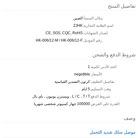
تفاصيل المنتج
مكان المنشأ:
الصين
اسم العلامة التجارية:
ZJHK
إصدار الشهادات:
CE, SGS, CQC, RoHS
رقم الموديل:
HK-006/12-M / HK-006/12-F
شروط الدفع والشحن
الحد الأدنى لكمية:
1
الأسعار:
negotible
تفاصيل التغليف:
كرتون التصدير القياسية
وقت التسليم:
5 ايام
شروط الدفع:
L / C ، T / T ، ويسترن يونيون ، باي بال
القدرة على العرض:
100000 جهاز كمبيوتر شخصى شهريا
وصف
موصل سلك شديد التحمل