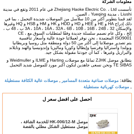
معلومات الشركة
تأسست Zhejiang Haoke Electric Co. ، Ltd في عام 2011 وتقع في مدينة
Liushi ، مدينة Yueqing ، الصين.
لقد قمنا بتطوير أكثر من 10 سلاسل من الموصلات شديدة التحمل ، بما في
ذلك إدراج HA و HE و HEE و HD و HDD و HK و HM و HSB و HQ وغيرها
والإسكان 3A ، 10A ، 16A ، 32A ، 6B ، 10B ، 16B ، 24B ، 32 ب ، 48 ب ،
إلخ ، وكل عام نصمم سلسلة جديدة وفقًا لمتطلبات السوق.مع CE ،
ISO9001 المعتمدة ، نحن نوفر لعملائنا جودة عالية وأسعار تنافسية
يتم تصدير موصلاتنا إلى أكثر من 50 دولة ومنطقة مثل روسيا وبريطانيا
وبولندا وأستراليا وفرنسا وإيطاليا وكوريا وماليزيا وإندونيسيا والهند وتايلاند
والبرازيل وغيرها ، كما أن جودتنا مقبولة بشكل جيد.
يتطابق موصل ZJHK تمامًا مع موصلات Harting و ILME و Weidmuller و
TE SIBAS ونحن نسعى جاهدين لنكون أكبر مورد للموصل شديد التحمل.
موصلات صناعية متعددة المسامير
موصلات عالية الكثافة مستطيلة
بطاقة:
,
موصلات كهربائية مستطيلة
,
احصل على افضل سعر ل
موصل HK-006/12-M للخدمة الشاقة ،
موصل مستطيل الشكل مطلي بالفضة
الصلب