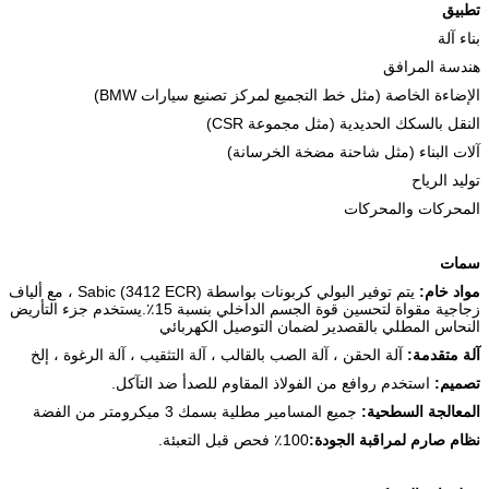
تطبيق
بناء آلة
هندسة المرافق
الإضاءة الخاصة (مثل خط التجميع لمركز تصنيع سيارات BMW)
النقل بالسكك الحديدية (مثل مجموعة CSR)
آلات البناء (مثل شاحنة مضخة الخرسانة)
توليد الرياح
المحركات والمحركات
سمات
مواد خام:
يتم توفير البولي كربونات بواسطة Sabic (3412 ECR) ، مع ألياف
زجاجية مقواة لتحسين قوة الجسم الداخلي بنسبة 15٪.
يستخدم جزء التأريض
النحاس المطلي بالقصدير لضمان التوصيل الكهربائي
آلة متقدمة:
آلة الحقن ، آلة الصب بالقالب ، آلة التثقيب ، آلة الرغوة ، إلخ
تصميم:
استخدم روافع من الفولاذ المقاوم للصدأ ضد التآكل.
المعالجة السطحية:
جميع المسامير مطلية بسمك 3 ميكرومتر من الفضة
نظام صارم لمراقبة الجودة:
100٪ فحص قبل التعبئة.