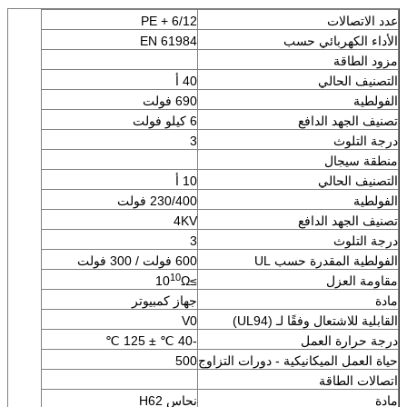
عدد الاتصالات
6/12 + PE
الأداء الكهربائي حسب
EN 61984
مزود الطاقة
التصنيف الحالي
40 أ
الفولطية
690 فولت
تصنيف الجهد الدافع
6 كيلو فولت
درجة التلوث
3
منطقة سيجال
التصنيف الحالي
10 أ
الفولطية
230/400 فولت
تصنيف الجهد الدافع
4KV
درجة التلوث
3
الفولطية المقدرة حسب UL
600 فولت / 300 فولت
10
مقاومة العزل
≥10
Ω
مادة
جهاز كمبيوتر
القابلية للاشتعال وفقًا لـ (UL94)
V0
درجة حرارة العمل
-40 ℃ ± 125 ℃
حياة العمل الميكانيكية - دورات التزاوج
500
اتصالات الطاقة
مادة
نحاس H62