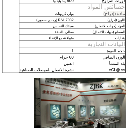
دورات التزاوج
500 ينًا يابانيًا
خصائص المواد
مادة (إدراج)
بولي كربونات
اللون (إدراج)
RAL 7032 (رمادي حصوي)
المواد (جهات الاتصال)
سبائك النحاس
السطح (جهات الاتصال)
مطلي بالفضة
بنفايات
متوافقة مع الإعفاء
البيانات التجارية
حجم العبوة
1
الوزن الصافي
60 جرام
بلد المنشأ
الصين
eCl @ ss
نشرة الاتصال للموصلات الصناعية