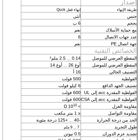
إصدار
طريقة الإنهاء
إنهاء قفل Quck
جنس
أنثى
بحجم
6 ب
مع حماية الأسلاك
نعم
عدد جهات الاتصال
6
جهة اتصال PE
نعم
الخصائص التقنية
المقطع العرضي للموصل
0.14 ... 2.5 ملم²
المقطع العرضي للموصل
أوغ 26 ... أوغ 14
التصنيف الحالي
16 أ
الفولطية
500 فولت
تصنيف الجهد الدافع
6 كيلو فولت
الفولطية المقدرة acc.إلى UL
600 فولت
الفولطية المقدرة acc.إلى CSA
600 فولت
10
مقاومة العزل
> 10
Ω
مقاومة التواصل
≤ 1 متر مكعب
الحد من درجة الحرارة
-40 ... +125 درجة مئوية
طول التجريد
7 ... 9 ملم
تشديد عزم الدوران
0.5 نيوتن