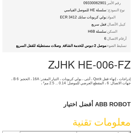
رقم الأمر:
09330062901
نوع النموذج::
سلسلة HE للموصل القياسي
المواد:
بولي كربونات سابك 3412 ECR
كيبل الأتصال:
قفل سريع
السكن:
سلسلة H6B
أرقام الاتصال:
6
موصل 2 دبوس للخدمة الشاقة
وصلات مستطيلة للقفل السريع
تسليط الضوء:
,
ZJHK HE-006-FZ
إدراجات ، إنهاء قفل Quck ، أنثى ، بولي كربونات ، التيار المقدر: 16A ، الحجم: 6 B ،
جهات الاتصال: 6 ، المقطع العرضي للموصل: 0.14 ... 2.5 مم² ،
ABB ROBOT أفضل اختيار
معلومات تقنية