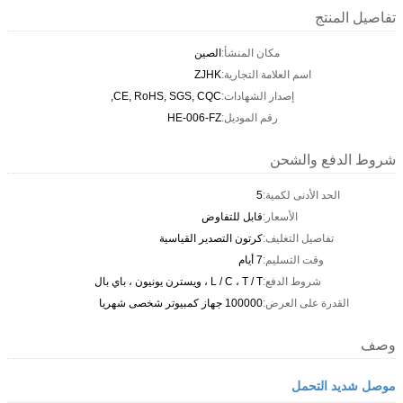
تفاصيل المنتج
مكان المنشأ:
الصين
اسم العلامة التجارية:
ZJHK
إصدار الشهادات:
CE, RoHS, SGS, CQC,
رقم الموديل:
HE-006-FZ
شروط الدفع والشحن
الحد الأدنى لكمية:
5
الأسعار:
قابل للتفاوض
تفاصيل التغليف:
كرتون التصدير القياسية
وقت التسليم:
7 أيام
شروط الدفع:
L / C ، T / T ، ويسترن يونيون ، باي بال
القدرة على العرض:
100000 جهاز كمبيوتر شخصى شهريا
وصف
موصل شديد التحمل