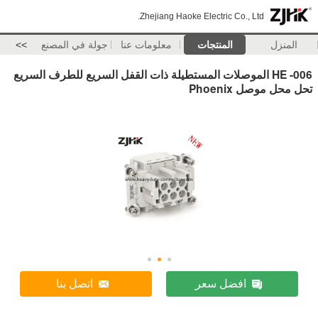
Zhejiang Haoke Electric Co., Ltd.
المنزل
المنتجات
معلومات عنا
جولة في المصنع
>>
HE -006 الموصلات المستطيلة ذات القفل السريع للطرف السريع
تحل محل موصل Phoenix
افضل سعر
اتصل بنا