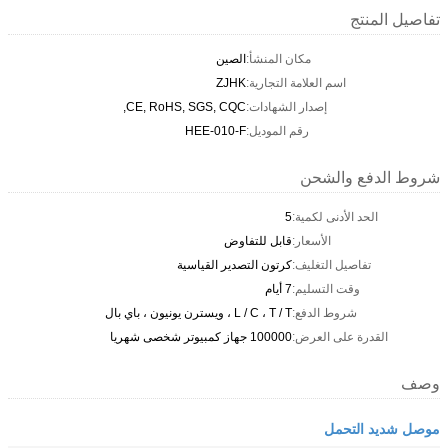
تفاصيل المنتج
مكان المنشأ:
الصين
اسم العلامة التجارية:
ZJHK
إصدار الشهادات:
CE, RoHS, SGS, CQC,
رقم الموديل:
HEE-010-F
شروط الدفع والشحن
الحد الأدنى لكمية:
5
الأسعار:
قابل للتفاوض
تفاصيل التغليف:
كرتون التصدير القياسية
وقت التسليم:
7 أيام
شروط الدفع:
L / C ، T / T ، ويسترن يونيون ، باي بال
القدرة على العرض:
100000 جهاز كمبيوتر شخصى شهريا
وصف
موصل شديد التحمل