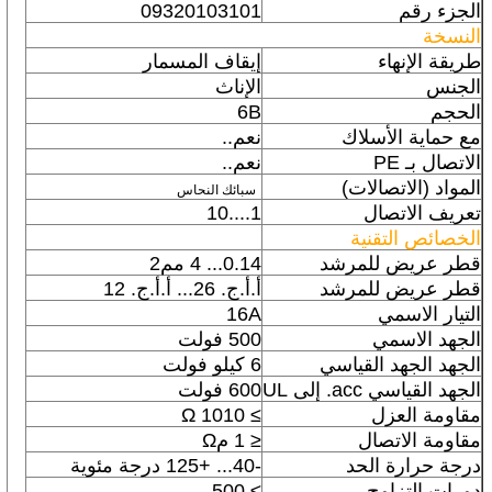
الجزء رقم
09320103101
النسخة
طريقة الإنهاء
إيقاف المسمار
الجنس
الإناث
الحجم
6B
مع حماية الأسلاك
نعم..
الاتصال بـ PE
نعم..
المواد (الاتصالات)
سبائك النحاس
تعريف الاتصال
1....10
الخصائص التقنية
قطر عريض للمرشد
0.14... 4 مم2
قطر عريض للمرشد
أ.أ.ج. 26... أ.أ.ج. 12
التيار الاسمي
16A
الجهد الاسمي
500 فولت
الجهد الجهد القياسي
6 كيلو فولت
الجهد القياسي acc. إلى UL
600 فولت
مقاومة العزل
≥ 1010 Ω
مقاومة الاتصال
≤ 1 مΩ
درجة حرارة الحد
-40... +125 درجة مئوية
دورات التزاوج
≥ 500