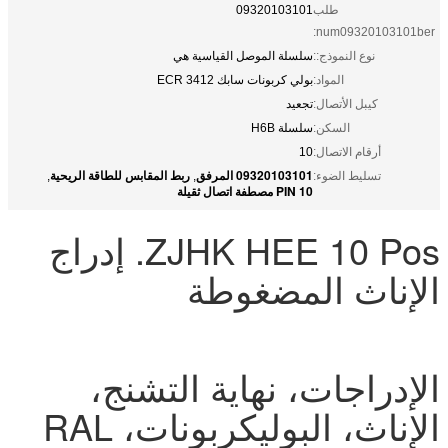
طلب
09320103101
num09320103101ber:
نوع النموذج::
سلسلة الموصل القياسية هي
المواد:
بولي كربونات سابك 3412 ECR
كيبل الأتصال:
تجعيد
السكن:
سلسلة H6B
أرقام الاتصال:
10
09320103101 المرفق
ربط المقابس للطاقة الريحية
تسليط الضوء:
,
,
10 PIN مصطفة اتصال ثقيلة
ZJHK HEE 10 Pos. إدراج
الإناث المضغوطة
الإدراجات، نهاية التشنج،
الإناث، البوليكربونات، RAL