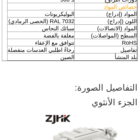
خصائص المواد
المواد (إدراج)
البوليكربونات
اللون (إدراج)
RAL 7032 (الحصى الرمادي)
المواد (الاتصالات)
سبائك النحاس
السطح (المواصلات)
مغلفة بالفضة
RoHS
تتوافق مع الإعفاء
تفاصيل
رجاءً اطلبي العدسات منفصلة
بلد المنشأ
الصين
التفاصيل الصورة:
الجزء الأنثوي