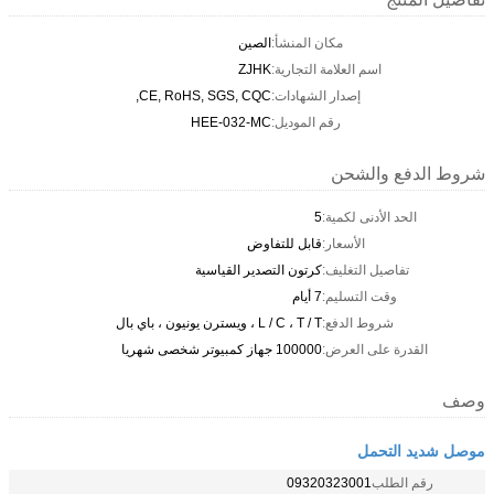
مكان المنشأ:
الصين
اسم العلامة التجارية:
ZJHK
إصدار الشهادات:
CE, RoHS, SGS, CQC,
رقم الموديل:
HEE-032-MC
شروط الدفع والشحن
الحد الأدنى لكمية:
5
الأسعار:
قابل للتفاوض
تفاصيل التغليف:
كرتون التصدير القياسية
وقت التسليم:
7 أيام
شروط الدفع:
L / C ، T / T ، ويسترن يونيون ، باي بال
القدرة على العرض:
100000 جهاز كمبيوتر شخصى شهريا
وصف
موصل شديد التحمل
رقم الطلب
09320323001