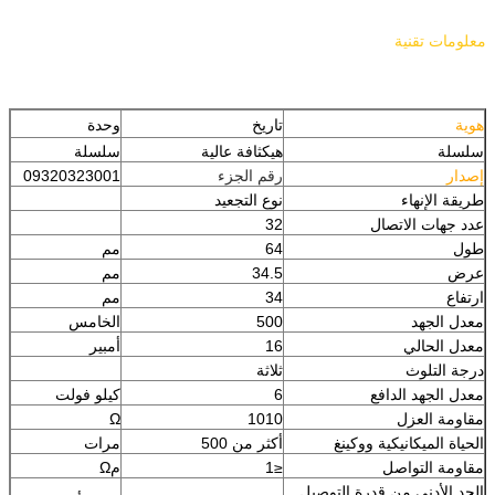
معلومات تقنية
هوية
تاريخ
وحدة
سلسلة
هي
كثافة عالية
سلسلة
إصدار
رقم الجزء
09320323001
طريقة الإنهاء
نوع التجعيد
عدد جهات الاتصال
32
طول
64
مم
عرض
34.5
مم
ارتفاع
34
مم
معدل الجهد
500
الخامس
معدل الحالي
16
أمبير
درجة التلوث
ثلاثة
معدل الجهد الدافع
6
كيلو فولت
مقاومة العزل
1010
Ω
الحياة الميكانيكية ووكينغ
أكثر من 500
مرات
مقاومة التواصل
≤1
مΩ
الحد الأدنى من قدرة التوصيل