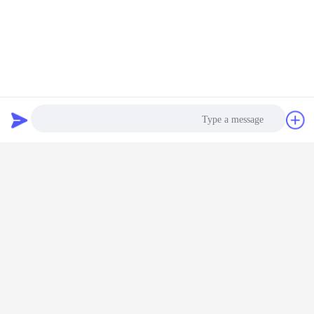
انقر هنا للعودة إلى Hompage تحقق من المزيد من السلاسل.→
دردشة
طلب اقتباس
Photo
Video Call
Audio Call