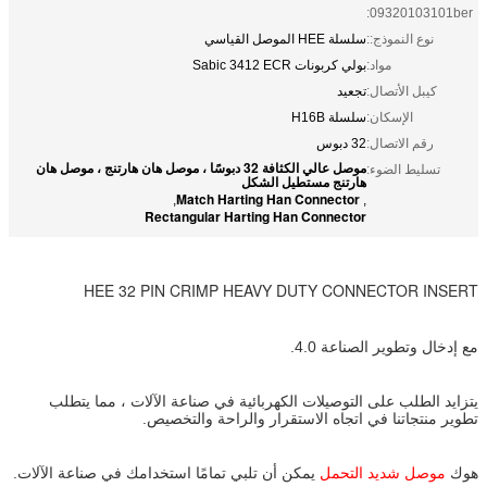
09320103101ber:
نوع النموذج::
سلسلة HEE الموصل القياسي
مواد:
بولي كربونات Sabic 3412 ECR
كيبل الأتصال:
تجعيد
الإسكان:
سلسلة H16B
رقم الاتصال:
32 دبوس
موصل عالي الكثافة 32 دبوسًا ، موصل هان هارتنج ، موصل هان
تسليط الضوء:
هارتنج مستطيل الشكل
Match Harting Han Connector
,
,
Rectangular Harting Han Connector
HEE 32 PIN CRIMP HEAVY DUTY CONNECTOR INSERT
مع إدخال وتطوير الصناعة 4.0.
يتزايد الطلب على التوصيلات الكهربائية في صناعة الآلات ، مما يتطلب
تطوير منتجاتنا في اتجاه الاستقرار والراحة والتخصيص.
هوك
موصل شديد التحمل
يمكن أن تلبي تمامًا استخدامك في صناعة الآلات.