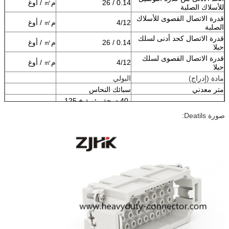
0.14 / 26
م㎡ / أوغ
للأسلاك الصلبة
قدرة الاتصال القصوى للأسلاك
4/12
م㎡ / أوغ
الصلبة
قدرة الاتصال كحد أدنى لسلك
0.14 / 26
م㎡ / أوغ
حبلا
قدرة الاتصال القصوى لسلك
4/12
م㎡ / أوغ
حبلا
مادة (إدراج)
البولي
متر معدني
سبائك النحاس
-40 درجة مئوية + 125
درجة حرارة التشغيل
درجة مئوية
صورة Deatils:
طول التجريد
7.5
م