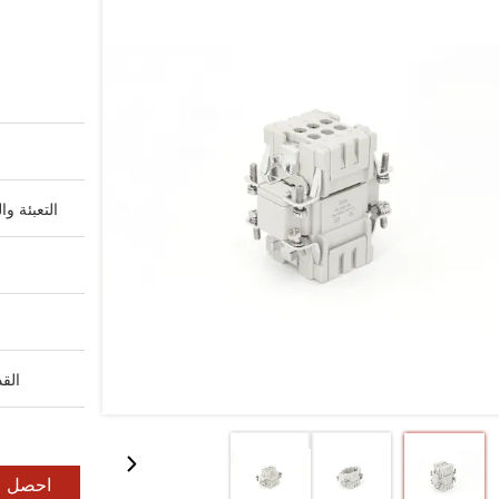
التعبئة وا
القد
احصل ع