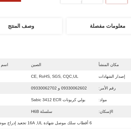
معلومات مفصلة
وصف المنتج
مكان المنشأ
الصين
اسم ا
إصدار الشهادات
CE, RoHS, SGS, CQC,UL
رقم الأمر:
09330062602 و 09330062702
مواد:
بولي كربونات Sabic 3412 ECR
الإسكان:
سلسلة H6B
6 أقطاب سلك موصل شهادة UL
, 
16A تجعيد إدراج موصل الأسلاك