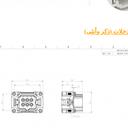
خلات (ذكر وأنثى)