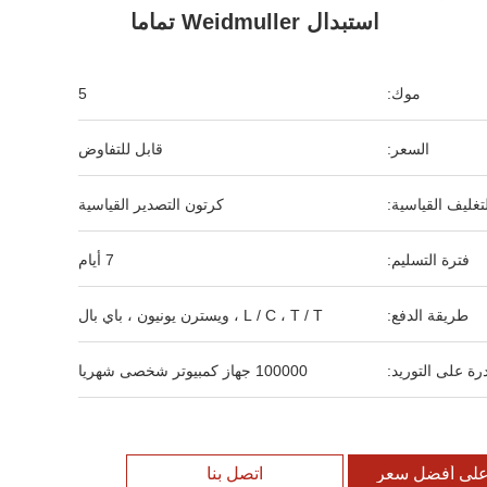
استبدال Weidmuller تماما
موك:
5
السعر:
قابل للتفاوض
لتغليف القياسية:
كرتون التصدير القياسية
فترة التسليم:
7 أيام
طريقة الدفع:
L / C ، T / T ، ويسترن يونيون ، باي بال
رة على التوريد:
100000 جهاز كمبيوتر شخصى شهريا
لى أفضل سعر
اتصل بنا