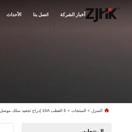
أخبار الشركة
اتصل بنا
الأحداث
المنزل
>
المنتجات
>
6 القطب 16A إدراج تجعيد سلك موصل شهادة UL استبدال Weidmuller تماما
المنتجات