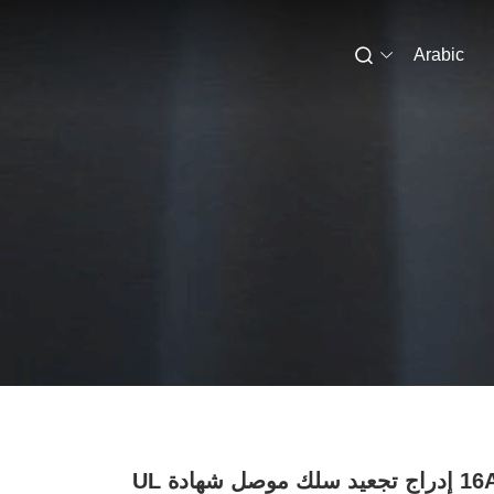
Arabic
6 القطب 16A إدراج تجعيد سلك موصل شهادة UL