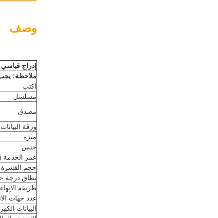
وصف
إدراج قياسي HE ، 6 + PE ، 16A ، ذكر ، طرف تجعيد 
ملاحظة: يجب
اكتب
مسلسل
مصدق
ورقة البيانات
ميزة
جنس
عمر الخدمة (
حجم القشرة
نطاق درجة حر
طريقة الإنهاء
عدد جهات الا
البيانات الكهرب