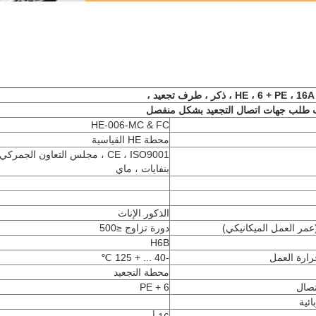
،
 طلب جهات اتصال التجعيد بشكل منفصل
HE-006-MC & FC
محطة HE القياسية
CE ، ISO9001 ، مجلس التعاون الجمركي
بنفايات ، ماي
الذكور الإناث
عمر العمل الميكانيكي)
دورة تزاوج ≤500
H6B
ارة العمل
-40 ... + 125 ℃
محطة التجعيد
تصال
6 + PE
ائية