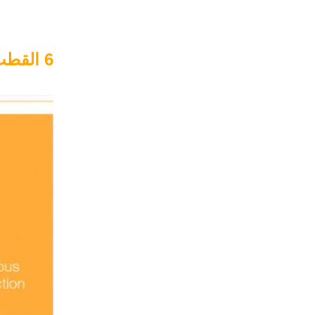
6 القطب 16A إدراج تجعيد موصل الأسلاك