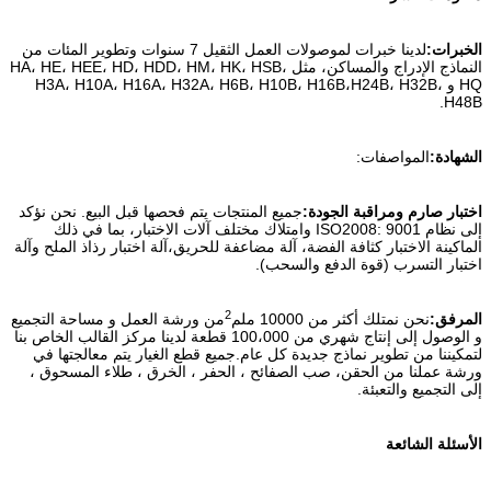
الخبرات:
لدينا خبرات لموصولات العمل الثقيل 7 سنوات وتطوير المئات من
النماذج الإدراج والمساكن، مثل HA، HE، HEE، HD، HDD، HM، HK، HSB،
HQ و H3A، H10A، H16A، H32A، H6B، H10B، H16B،H24B، H32B،
H48B.
الشهادة:
المواصفات:
اختبار صارم ومراقبة الجودة:
جميع المنتجات يتم فحصها قبل البيع. نحن نؤكد
إلى نظام ISO2008: 9001 وامتلاك مختلف آلات الاختبار، بما في ذلك
الماكينة الاختبار كثافة الفضة، آلة مضاعفة للحريق،آلة اختبار رذاذ الملح وآلة
اختبار التسرب (قوة الدفع والسحب).
2
المرفق:
نحن نمتلك أكثر من 10000 ملم
من ورشة العمل و مساحة التجميع
و الوصول إلى إنتاج شهري من 100،000 قطعة لدينا مركز القالب الخاص بنا
لتمكيننا من تطوير نماذج جديدة كل عام.جميع قطع الغيار يتم معالجتها في
ورشة عملنا من الحقن، صب الصفائح ، الحفر ، الخرق ، طلاء المسحوق ،
إلى التجميع والتعبئة.
الأسئلة الشائعة