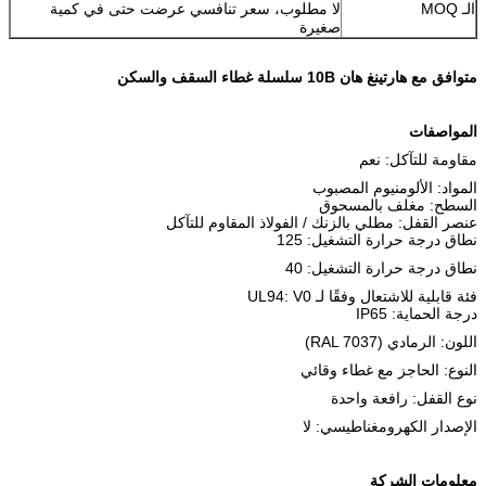
الـ MOQ
لا مطلوب، سعر تنافسي عرضت حتى في كمية
صغيرة
متوافق مع هارتينغ هان 10B سلسلة غطاء السقف والسكن
المواصفات
مقاومة للتآكل: نعم
المواد: الألومنيوم المصبوب
السطح: مغلف بالمسحوق
عنصر القفل: مطلي بالزنك / الفولاذ المقاوم للتآكل
نطاق درجة حرارة التشغيل: 125
نطاق درجة حرارة التشغيل: 40
فئة قابلية للاشتعال وفقًا لـ UL94: V0
درجة الحماية: IP65
اللون: الرمادي (RAL 7037)
النوع: الحاجز مع غطاء وقائي
نوع القفل: رافعة واحدة
الإصدار الكهرومغناطيسي: لا
معلومات الشركة