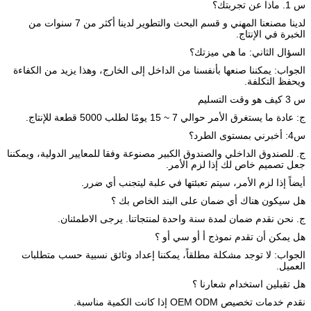
س 1. ماذا عن تجربتك؟
لدينا مصنعنا المهني و قسم البحث والتطوير لدينا أكثر من 7 سنوات من
الخبرة في الإنتاج.
السؤال الثاني: ما هي ميزتك؟
الجواب: يمكننا صنعها بأنفسنا من الداخل إلى الخارج، وهذا يزيد من الكفاءة
ويحفظ التكلفة.
س 3 كيف هو وقت التسليم
ج: عادة ما يستغرق الأمر حوالي 7 ~ 15 يومًا لطلب 5000 قطعة للإنتاج.
س4: أخبرني بمستوى الطرد؟
ج. للصندوق الداخلي والصندوق الكبير مصنوعة وفقا للمعايير الدولية، ويمكننا
جعل تصميم خاص لك إذا لزم الأمر.
أيضاً إذا لزم الأمر، سيتم تعبئتها في علبة ليتجنب أي ضرر.
هل سيكون هناك أي ضمان على البند الخاص بك ؟
ج. نحن نقدم ضمان لمدة سنة واحدة لمنتجاتنا. يرجى الاطمئنان.
هل يمكن أن تقدم نموذج أ أو سي أو ؟
الجواب: لا توجد مشكلة مطلقاً، يمكننا إعداد وثائق نسبية حسب متطلبات
العميل.
هل تقبلين استخدام شعارنا ؟
نقدم خدمات تخصيص OEM ODM إذا كانت الكمية مناسبة.