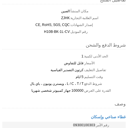
مكان المنشأ:
الصين
اسم العلامة التجارية:
ZJHK
إصدار الشهادات:
CE, RoHS, SGS, CQC
رقم الموديل:
H10B-BK-1L-CV
شروط الدفع والشحن
الحد الأدنى لكمية:
1
الأسعار:
قابل للتفاوض
تفاصيل التغليف:
كرتون التصدير القياسية
وقت التسليم:
5 ايام
شروط الدفع:
L / C ، T / T ، ويسترن يونيون ، باي بال
القدرة على العرض:
100000 جهاز كمبيوتر شخصى شهريا
وصف
غطاء صناعي وإسكان
رقم الأمر:
09300100303