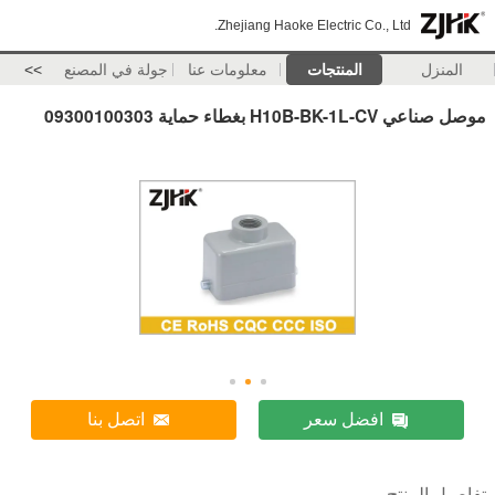
Zhejiang Haoke Electric Co., Ltd.
المنزل
المنتجات
معلومات عنا
جولة في المصنع
>>
موصل صناعي H10B-BK-1L-CV بغطاء حماية 09300100303
افضل سعر
اتصل بنا
تفاصيل المنتج