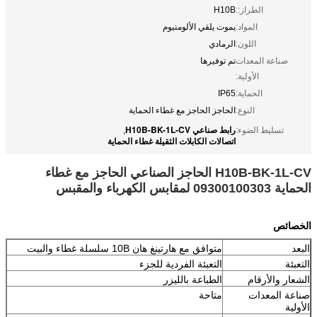
الطراز::
H10B
المواد:
يموت يلقي الألومنيوم
اللون:
الرمادي
صناعة المعدات
تم توفيرها
الأولية:
الحماية:
IP65
النوع:
الحاجز الحاجز مع غطاء الحماية
رابط صناعي H10B-BK-1L-CV
تسليط الضوء:
,
اتصالات الكابلات الثقيلة غطاء الحماية
H10B-BK-1L-CV الحاجز الصناعي الحاجز مع غطاء
الحماية 09300100303 لمقابس الكهرباء والمقبس
الخصائص
البعد
متوافق مع هارتينغ هان 10B سلسلة غطاء والبيت
التعبئة
التعبئة الفردية للجزء
الشعار والأرقام
الطباعة بالليزر
صناعة المعدات
متاحة
الأولية