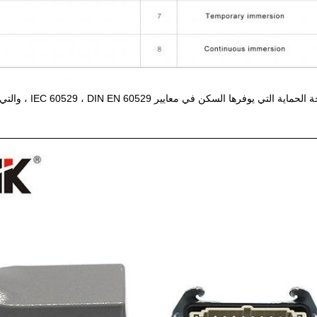
 السكن في معايير IEC 60529 ، DIN EN 60529 ، والتي تصنف العبوات وفقًا للأجسام الغريبة وحماية المياه.