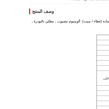
وصف المنتج
جانبي ، المادة (غطاء / مبيت): ألومنيوم مصبوب ، مطلي بالبودرة ،
 على