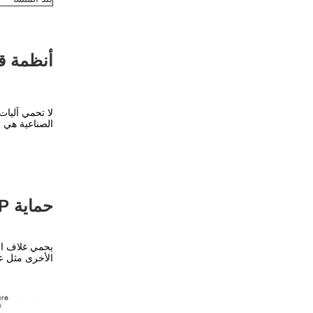
أنظمة ق
لا تحمي آليات
الصناعية هي أ
حماية IP (حماية الاتصال والغبار والماء)
يحمي غلاف الم
الأخرى مثل عو