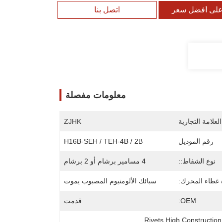
لى أفضل سعر
اتصل بنا
معلومات مفصلة
لعلامة التجارية
ZJHK
رقم الموديل
H16B-SEH / TEH-4B / 2B
نوع الشفاط::
4 مسامير برشام أو 2 برشام
 غطاء المحرك:
سبائك الألومنيوم المصبوب يموت
OEM:
قدمت