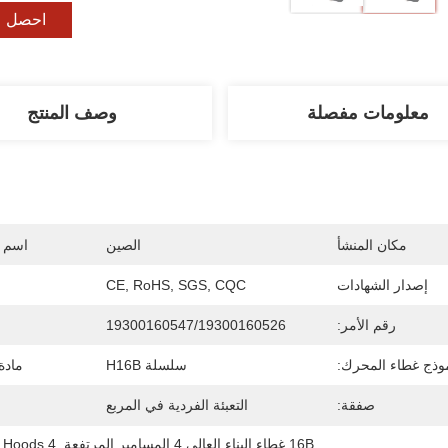
احصل ع
معلومات مفصلة
وصف المنتج
مكان المنشأ
الصين
اسم ا
إصدار الشهادات
CE, RoHS, SGS, CQC
رقم الأمر:
19300160547/19300160526
وذج غطاء المحرك:
سلسلة H16B
مادة
صفقة:
التعبئة الفردية في المربع
16B غطاء البناء العالي,4 المسامير المرتفعة
, 
4 Rivets High Construction Hoods