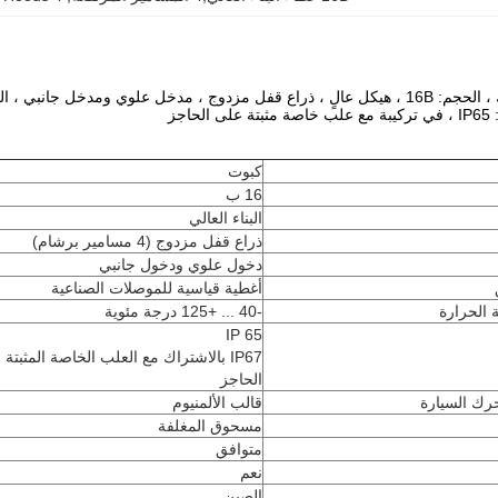
غطاء المحرك ، الحجم: 16B ، هيكل عالٍ ، ذراع قفل مزدوج ، مدخل علوي ومدخل 
حاجز
كبوت
16 ب
البناء العالي
ذراع قفل مزدوج (4 مسامير برشام)
دخول علوي ودخول جانبي
أغطية قياسية للموصلات الصناعية
 الحرارة
-40 ... +125 درجة مئوية
IP 65
IP67 بالاشتراك مع العلب الخاصة المثبتة
الحاجز
رك السيارة
قالب الألمنيوم
مسحوق المغلفة
متوافق
نعم
الصين