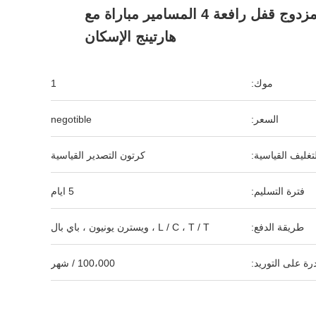
دخول مزدوج قفل رافعة 4 المسامير مباراة مع
هارتينج الإسكان
موك:
1
السعر:
negotible
لتغليف القياسية:
كرتون التصدير القياسية
فترة التسليم:
5 ايام
طريقة الدفع:
L / C ، T / T ، ويسترن يونيون ، باي بال
رة على التوريد:
100،000 / شهر