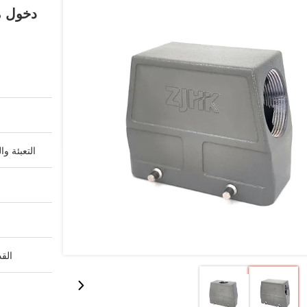
التعبئة وا
القد