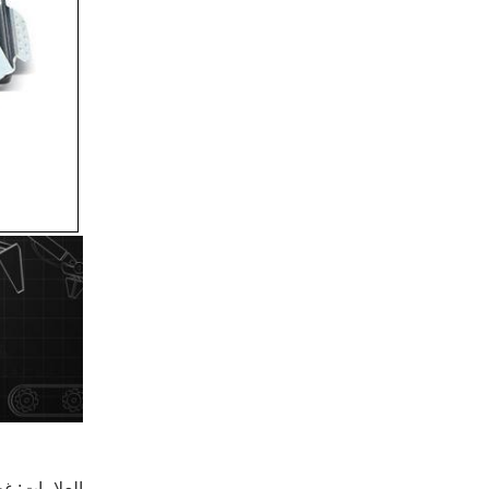
العلامات:
غط