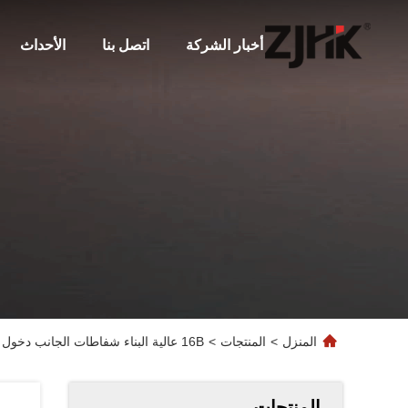
أخبار الشركة
اتصل بنا
الأحداث
المنزل
>
المنتجات
>
16B عالية البناء شفاطات الجانب دخول أعلى دخول مزدوج قفل رافعة 4 المسامير مباراة مع هارتينج الإسكان
المنتجات