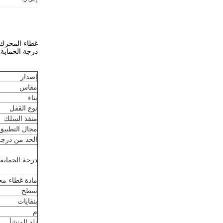
درجة الحماية: IP65 ، في تركيبة مع علب خاصة مثبتة على ال
إصدار
مقاس
بناء
نوع القفل
منفذ السلك
مجال التطبيق
الحد من درجة
درجة الحماية
مادة غطاء مح
سطح
بنفايات
م
بلد المنشأ