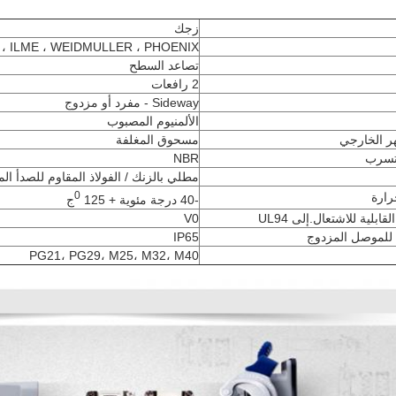
زجك
 ، ILME ، WEIDMULLER ، PHOENIX
تصاعد السطح
2 رافعات
Sideway - مفرد أو مزدوج
الألمنيوم المصبوب
ر الخارجي
مسحوق المغلفة
لتسرب
NBR
مطلي بالزنك / الفولاذ المقاوم للصدأ الم
0
رارة
-40 درجة مئوية + 125
ج
بلية للاشتعال.إلى UL94
V0
 للموصل المزدوج
IP65
PG21، PG29، M25، M32، M40