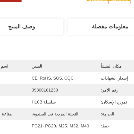
معلومات مفصلة
وصف المنتج
مكان المنشأ
الصين
اسم ا
إصدار الشهادات
CE, RoHS, SGS, CQC
رقم الأمر:
09300161230
نموذج الإسكان:
سلسلة H16B
الحزمة:
التعبئة الفردية في الصندوق
صناعة ال
خيط:
PG21، PG29، M25، M32، M40