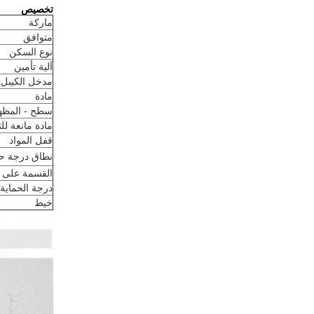
تخصيص
ماركة
متوافق
نوع السكن
آلية تأمين
مدخل الكيبل
مادة
سطح - المظه
مادة مانعة ل
قفل المواد
نطاق درجة ح
القسمة على القا
درجة الحماية
خيط