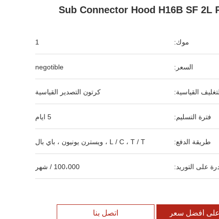
Sub Connector Hood H16B SF 2L 
موك:
1
السعر:
negotible
لتغليف القياسية:
كرتون التصدير القياسية
فترة التسليم:
5 ايام
طريقة الدفع:
L / C ، T / T ، ويسترن يونيون ، باي بال
رة على التوريد:
100،000 / شهر
لى أفضل سعر
اتصل بنا