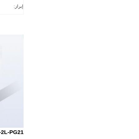
إبراز:
H16B-SF-2L-PG21 الإسكان للذكور أ