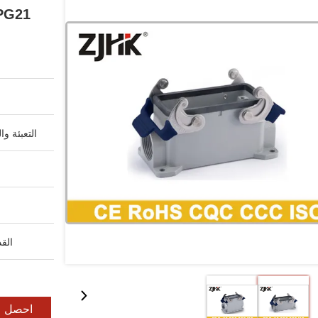
PG21
التعبئة وا
القد
احصل ع