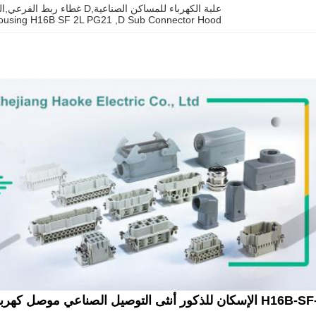
علبة الكهرباء للمساكن الصناعية,D غطاء ربط الفرعي,السكن الصناعي H16B SF 2L PG21
 Housing H16B SF 2L PG21
, 
D Sub Connector Hood
نثى التوصيل الصناعي موصل كهربائي