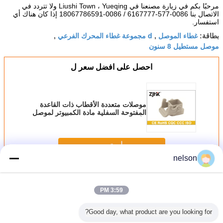
مرحبًا بكم في زيارة مصنعنا في Liushi Town ، Yueqing ولا تتردد في
الاتصال بنا 0086-577-6167777 / 0086-18067786591 إذا كان هناك أي
استفسار.
غطاء الموصل
d مجموعة غطاء المحرك الفرعي
بطاقة:
,
,
موصل مستطيل 8 سنون
احصل على افضل سعر ل
موصلات متعددة الأقطاب ذات القاعدة
المفتوحة السفلية مادة الكمبيوتر لموصل
الأسلاك 09200030320
استمر
nelson
غطاء صناعي وإسكان
أكثر
3:59 PM
Good day, what product are you looking for?