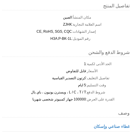
تفاصيل المنتج
مكان المنشأ:
الصين
اسم العلامة التجارية:
ZJHK
إصدار الشهادات:
CE, RoHS, SGS, CQC
رقم الموديل:
H3A.P-BK-1L
شروط الدفع والشحن
الحد الأدنى لكمية:
1
الأسعار:
قابل للتفاوض
تفاصيل التغليف:
كرتون التصدير القياسية
وقت التسليم:
5 ايام
شروط الدفع:
L / C ، T / T ، ويسترن يونيون ، باي بال
القدرة على العرض:
100000 جهاز كمبيوتر شخصى شهريا
وصف
غطاء صناعي وإسكان