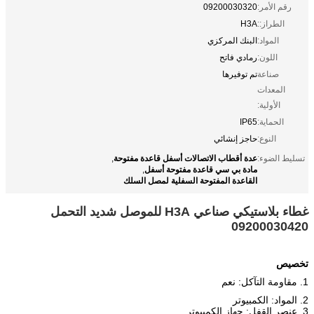
رقم الأمر:
09200030320
الطراز::
H3A
المواد:
البنك المركزي
اللون:
رمادي فاتح
صناعة
تم توفيرها
المعدات
الأولية:
الحماية:
IP65
النوع:
حاجز إنشائي
عدة أقطاب الاتصالات أسفل قاعدة مفتوحة
تسليط الضوء:
,
مادة بي سي قاعدة مفتوحة أسفل
,
القاعدة المفتوحة السفلية لمصل السلك
غطاء بلاستيكي صناعي H3A للموصل شديد التحمل
09200030420
تخصيص
1. مقاومة التآكل: نعم
2. المواد: الكمبيوتر
3. عنصر القفل: جهاز الكمبيوتر