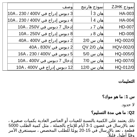
نموذج ZJHK
نموذج هارتنج
وصف
HA-003
هان 3 أ
3 دبوس إدراج في 10A ، 230 / 400V
HA-004
هان 4 أ
4 دبوس إدراج في 10A ، 230 / 400V
HD-007
هان 7 د
إدخال 7 دبوس في 10A ، 250V
HD-008
هان 8 د
8 دبوس إدراج في 10A ، 250V
HQ-002/0
هان س 2/0
2 دبوس إدراج في 40A ، 400V
HQV-002/0
هان QV 2/0
2 دبوس في 40A ، 830V
HQ-005/0
هان س 5/0
5 دبوس في 16A ، 230 / 400V
HQ-007/0
هان س 7/0
إدخال 7 دبوس في 10A ، 400V
HQ-012/0
هان س 12/0
12 دبوس إدراج في 10A ، 400V
التعليمات
س 1: ما هو موك؟
لا حدود.
Q2: ما هي مدة التسليم؟
ذلك يعتمد على الكمية.بالنسبة للعينات أو العناصر العادية بكميات صغيرة ،
نعد بالإرسال في غضون 1-3 أيام.للإنتاج بالجملة ، مثل كمية الطلب 5000
قطعة ، نعد بالإرسال في 15-20 يومًا.للطلب المخصص ، سيستغرق الأمر
وقتًا أطول قليلاً.