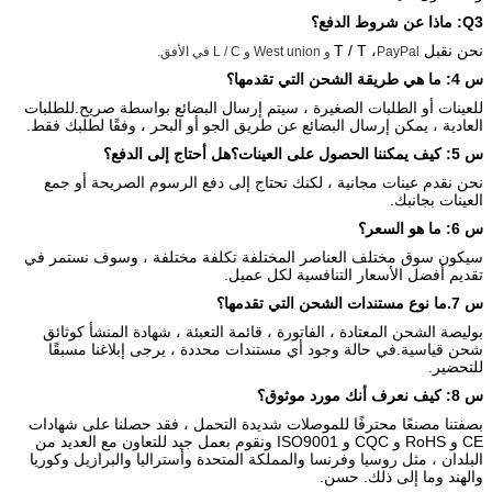
Q3: ماذا عن شروط الدفع؟
نحن نقبل T / T ،
PayPal و West union و L / C في الأفق.
س 4: ما هي طريقة الشحن التي تقدمها؟
للعينات أو الطلبات الصغيرة ، سيتم إرسال البضائع بواسطة صريح.للطلبات
العادية ، يمكن إرسال البضائع عن طريق الجو أو البحر ، وفقًا لطلبك فقط.
س 5: كيف يمكننا الحصول على العينات؟هل أحتاج إلى الدفع؟
نحن نقدم عينات مجانية ، لكنك تحتاج إلى دفع الرسوم الصريحة أو جمع
العينات بجانبك.
س 6: ما هو السعر؟
سيكون سوق مختلف العناصر المختلفة تكلفة مختلفة ، وسوف نستمر في
تقديم أفضل الأسعار التنافسية لكل عميل.
س 7.ما نوع مستندات الشحن التي تقدمها؟
بوليصة الشحن المعتادة ، الفاتورة ، قائمة التعبئة ، شهادة المنشأ كوثائق
شحن قياسية.في حالة وجود أي مستندات محددة ، يرجى إبلاغنا مسبقًا
للتحضير.
س 8: كيف نعرف أنك مورد موثوق؟
بصفتنا مصنعًا محترفًا للموصلات شديدة التحمل ، فقد حصلنا على شهادات
CE و RoHS و CQC و ISO9001 ونقوم بعمل جيد للتعاون مع العديد من
البلدان ، مثل روسيا وفرنسا والمملكة المتحدة وأستراليا والبرازيل وكوريا
والهند وما إلى ذلك. حسن.