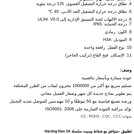
4. نطاق درجة حرارة التشغيل القصوى: 125 درجة مئوية
5. نطاق درجة حرارة التشغيل الحد الأدنى: 40 ℃
6. درجة الالتهاب لجنة التنسيق الإدارية.إلى UL94: V0.0
7. درجة الحماية: IP65
8. اللون: رمادي
9. الموديل: H3A
10. نوع القفل: رافعة واحدة
11. الإسكان: فتح القاع (تركيب الحاجز)
وصف
:
جودة ممتازة وبأسعار تنافسية
تسليم سريع مع أكثر من 1000000 مخزون لمئات من الطرز المختلفة
يتم تطوير نماذج جديدة كل شهر وشعار العميل مجاني.
ورشة تصنيع قياسية مع 50 موظفًا و 10 مهندسين للموصل شديد التحمل
تؤكد مراقبة الجودة الصارمة على ISO9001: 2008
شهادة CE ، ROHS ، CQC ، CCC.
تطبيق -
متوافق مع شفاط ومبيت سلسلة Harting Han 3A