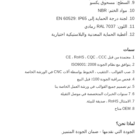
9. السطح: مسحوق يكسو
10. مواد الختم: NBR
10. لجنة درجة الحماية.إلى EN 60529: IP65
11. اللون: RAL 7037 رمادي
12. أغطية الحماية المعدنية والبلاستيكية اختيارية
سمات
1. معتمدة من قبل CE ، RoHS ، CQC ، CCC
2. يتوافق مع نظام الجودة ISO9001: 2008
3. صب القوالب ، التثقيب ، الخيوط بواسطة آلات CNC في الورشة الخاصة
4. فحص مراقبة الجودة 100٪ قبل البيع
5. تم تصميم جميع القوالب في ورشة العمل الخاصة بنا
6. 7 سنوات الخبرات المتخصصة في موصل الثقيلة
7. الامتثال RoHS ، صديقة للبيئة.
8. OEM متاح
لماذا نحن؟
الجودة التي نقدمها - ضمان الجودة المتميز.