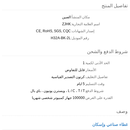
تفاصيل المنتج
مكان المنشأ:
الصين
اسم العلامة التجارية:
ZJHK
إصدار الشهادات:
CE, RoHS, SGS, CQC
رقم الموديل:
H32A-BK-2L
شروط الدفع والشحن
الحد الأدنى لكمية:
1
الأسعار:
قابل للتفاوض
تفاصيل التغليف:
كرتون التصدير القياسية
وقت التسليم:
5 ايام
شروط الدفع:
L / C ، T / T ، ويسترن يونيون ، باي بال
القدرة على العرض:
100000 جهاز كمبيوتر شخصى شهريا
وصف
غطاء صناعي وإسكان