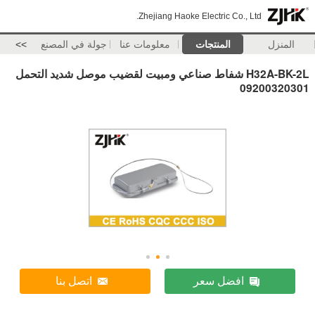
Zhejiang Haoke Electric Co., Ltd.
المنزل
المنتجات
معلومات عنا
جولة في المصنع
>>
H32A-BK-2L شفاط صناعي ومبيت لقضيب موصل شديد التحمل
09200320301
افضل سعر
اتصل بنا