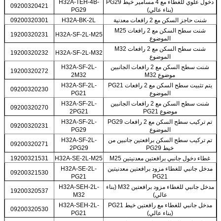
دخول علوي للغطاء مع 4 مسامير خيط PG29
H32A-TEH-4B-
09200320421
(بناء عالي)
PG29
شنت حاجز السكن مع 2 رافعات معدنية
H32A-BK-2L
09200320301
شنت سطح السكن مع 2 رافعات M25
19200320231
H32A-SF-2L-M25
الموضوع
شنت سطح السكن مع 2 رافعات M32
19200320232
H32A-SF-2L-M32
الموضوع
شنت سطح السكن مع 2 رافعات الجانبين
H32A-SF-2L-
19200320272
موضوع M32
2M32
يتم تثبيت سطح السكن مع 2 رافعات PG21
H32A-SF-2L-
09200320230
الموضوع
PG21
شنت سطح السكن مع 2 رافعات الجانبين
H32A-SF-2L-
09200320270
موضوع PG21
2PG21
تم تركيب سطح السكن مع 2 رافعات PG29
H32A-SF-2L-
09200320231
الموضوع
PG29
تم تركيب سطح السكن برافعتين جانبين من
H32A-SF-2L-
09200320271
خيط PG29
2PG29
غطاء دخول جانبي برافعتين معدنيتين M25
H32A-SE-2L-M25
19200321531
مدخل جانبي للغطاء مزود برافعتين معدنيتين
H32A-SE-2L-
09200321530
PG21
PG21
مدخل جانبي للغطاء مزود برافعتين M32 (بناء
H32A-SEH-2L-
19200320537
عالي)
M32
مدخل جانبي للغطاء مع رافعتين خيط PG21
H32A-SEH-2L-
09200320530
(بناء عالي)
PG21