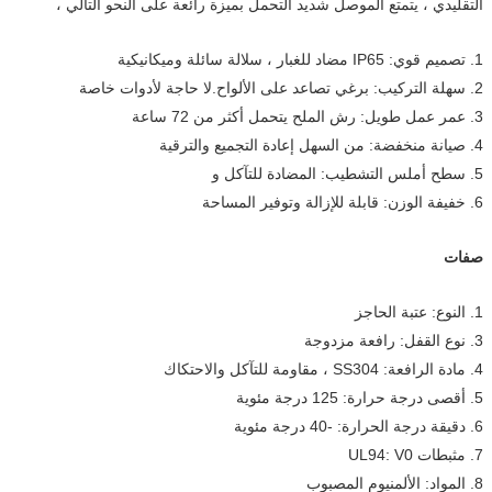
التقليدي ، يتمتع الموصل شديد التحمل بميزة رائعة على النحو التالي ،
1. تصميم قوي: IP65 مضاد للغبار ، سلالة سائلة وميكانيكية
2. سهلة التركيب: برغي تصاعد على الألواح.لا حاجة لأدوات خاصة
3. عمر عمل طويل: رش الملح يتحمل أكثر من 72 ساعة
4. صيانة منخفضة: من السهل إعادة التجميع والترقية
5. سطح أملس التشطيب: المضادة للتآكل و
6. خفيفة الوزن: قابلة للإزالة وتوفير المساحة
صفات
1. النوع: عتبة الحاجز
3. نوع القفل: رافعة مزدوجة
4. مادة الرافعة: SS304 ، مقاومة للتآكل والاحتكاك
5. أقصى درجة حرارة: 125 درجة مئوية
6. دقيقة درجة الحرارة: -40 درجة مئوية
7. مثبطات UL94: V0
8. المواد: الألمنيوم المصبوب