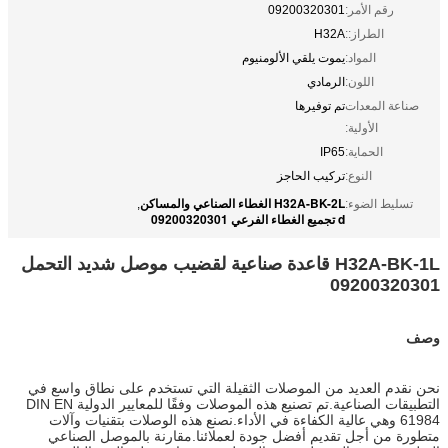
رقم الأمر:
09200320301
الطراز::
H32A
المواد:
يموت يلقي الألومنيوم
اللون:
الرمادي
صناعة المعدات
تم توفيرها
الأولية:
الحماية:
IP65
النوع:
تركيب الحاجز
H32A-BK-2L الغطاء الصناعي والمساكن
تسليط الضوء:
,
d تجميع الغطاء الفرعي 09200320301
H32A-BK-1L قاعدة صناعية لقضيب موصل شديد التحمل
09200320301
وصف
نحن نقدم العديد من الموصلات الثقيلة التي تستخدم على نطاق واسع في
التطبيقات الصناعية.تم تصنيع هذه الموصلات وفقًا للمعايير الدولية DIN EN
61984 وهي عالية الكفاءة في الأداء.نصنع هذه الوصلات بتقنيات وآلات
متطورة من أجل تقديم أفضل جودة لعملائنا.مقارنة بالموصل الصناعي