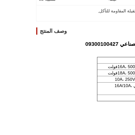
قيلة المقاومة للتآكل
, 
وصف المنتج
8/24 دبوس إدراج في 16A/10A،