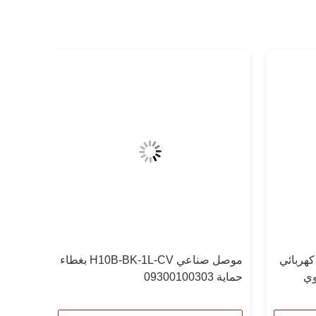
H6B موصل كهربائي
موصل صناعي H10B-BK-1L-CV بغطاء
وي
حماية 09300100303