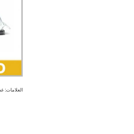
العلامات:
غط