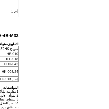
إبراز:
H10B-TEH-4B-M32 الإدخال الأعلى لـ 10 د
التطبيق
-
متوافق مع ه
نموذج ZJHK
HE-010
HEE-018
HDD-042
HK-008/24
إطار HF10B
المواصفات
1مقاومة للتآكل: نعم
2المواد: الألومنيوم المصبوب
3السطح: مغلف بالمسحوق
4عنصر القفل: مطلي بالزنك / فولاذ المقاوم للتآكل
5- نطاق درجة الحرارة العملية: 125