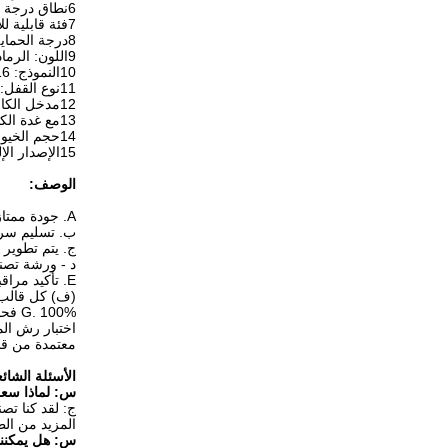
6نطاق درجة حرارة التشغيل: 40
7فئة قابلية للاشتعال وفقًا لـ UL94: V0
8درجة الحماية: IP65
9اللون: الرمادي (RAL 7037) أو البرتقالي حسب متطلبات العميل
10النموذج: H10B-TE-4B-PG16
11نوع القفل: رافعة مزدوجة
12مدخل الكابلات: المدخل العلوي (مباشر)
13مع غدة الكابل: نعم
14حجم الخيوط: PG16، PG21، PG29 أو M20، M25، M32
15الإصدار الإلكتروني: لا
الوصف
:
A. جودة ممتازة وسعر تنافسي
ب. تسليم سريع مع أكثر من 00،000
ج. يتم تطوير
د - ورشة تصنيع قياسية تضم 50 مو
E. تأكيد مراقبة الجودة الصارمة إلى ISO9001: 2008
(ف) كل قالب 
G. 100% فحص الجودة قبل البيع
اختبار رش الملح يحتمل 
معتمدة من قب
الأسئلة الشائ
س: لماذا سعر ZJHK تنافسية مع جودة ج
المزيد من الط
س: هل يمكننا