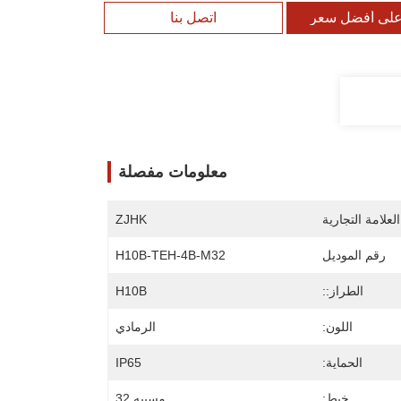
لى أفضل سعر
اتصل بنا
معلومات مفصلة
لعلامة التجارية
ZJHK
رقم الموديل
H10B-TEH-4B-M32
الطراز::
H10B
اللون:
الرمادي
الحماية:
IP65
خيط:
مسييه 32