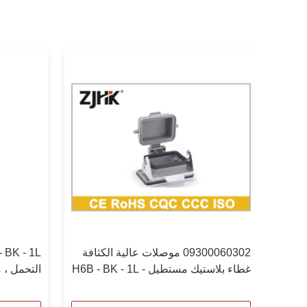
استبدل مبيت الحاجز 24B مبيت هان 24
09300060302 موصلات عالية الكثافة
ب غطاء رأس
غطاء بلاستيك مستطيل H6B - BK - 1L -
0060301
CV