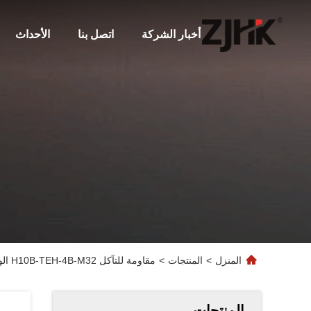
أخبار الشركة
اتصل بنا
الأحداث
المنزل
>
المنتجات
>
مقاومة للتآكل H10B-TEH-4B-M32 الوصول العلوي للواصل الصناعية 10 دبوس البناء العالي 19300100427
المنتجات