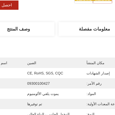
احصل ع
معلومات مفصلة
وصف المنتج
مكان المنشأ
الصين
اسم ا
إصدار الشهادات
CE, RoHS, SGS, CQC
رقم الأمر:
09300100427
المواد:
يموت يلقي الألومنيوم
ة المعدات الأولية:
تم توفيرها
النوع:
الدخول الجانبي ، البناء العالي