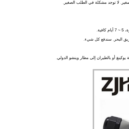
طريق البحر. سندفع كل شيء.
 يوكينغ أو بالطيران إلى مطار وينشو الدولي.