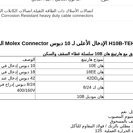
اتصالات الأسلاك ذات الطاقة الثقيلة,اتصالات الكابلات الث
Corrosion Resistant heavy duty cable connectors
بوس Molex Connector الصناعي 09300100427
ارتينغ هان 10B سلسلة غطاء السقف والسكن
نموذج هارتينغ
الوصف
هان 10E
10 دبوس إدخال في 16A، 500فولت
هان 18EE
18 دبوس إدخال في 18A، 500فولت
هان
42DD
42 دبوس إدخال عند 10A، 250V
هان ك 8/24
400/160V
هان موديل 10B