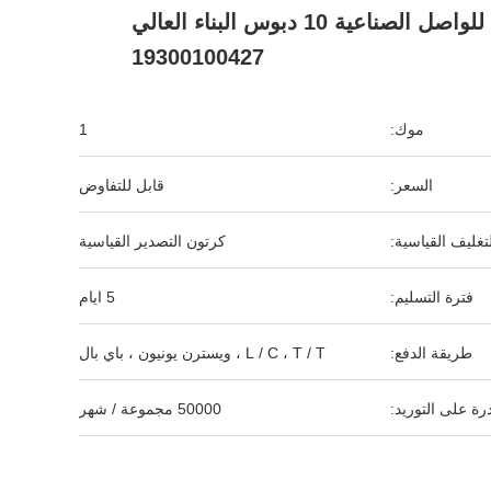
العلوي للواصل الصناعية 10 دبوس البناء العالي
19300100427
موك:
1
السعر:
قابل للتفاوض
لتغليف القياسية:
كرتون التصدير القياسية
فترة التسليم:
5 ايام
طريقة الدفع:
L / C ، T / T ، ويسترن يونيون ، باي بال
رة على التوريد:
50000 مجموعة / شهر