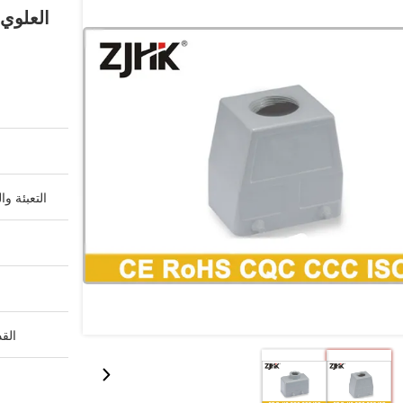
التعبئة وا
القد