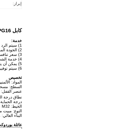
إبراز:
كابل H6B-CCT-1L-PG16 إلى غلاف الكابل لموصل طاقة 6 دبابيس
خدمة:
1) سيتم الرد على استفسارك في غضون ساعتين.
2) الجودة الممتازة المعتمدة من قبل CE ، RoHS
3) سعر تنافسي لأمر صغير حتى
4) خدمة الشحن المرنة: من الباب إلى الباب عن طريق DHL أو Fedex ، بحرا أو جوا.
5) يمكن أن يتم التسليم السريع في غضون 24 ساعة بمجرد تأكيد الطلب.
6) سيتم توفير خدمة ما بعد البيع في أي وقت.
تخصيص
المواد: الألمن
السطح: مسح
عنصر القفل: م
نطاق درجة الحرارة: -40 د
درجة الحماية ل
الخيط: PG13.5 ، PG16 ، PG21 ، PG29 ، M20 ، M25 ، M32
النوع: مبيت 
البناء العالي: 
عائلة بوردوك