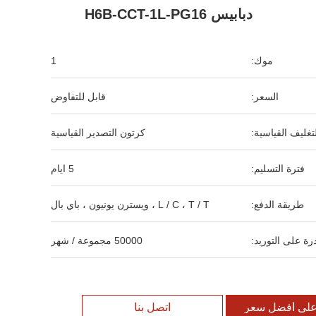
دبابيس H6B-CCT-1L-PG16
موك:
1
السعر:
قابل للتفاوض
لتغليف القياسية:
كرتون التصدير القياسية
فترة التسليم:
5 ايام
طريقة الدفع:
L / C ، T / T ، ويسترن يونيون ، باي بال
رة على التوريد:
50000 مجموعة / شهر
لى أفضل سعر
اتصل بنا