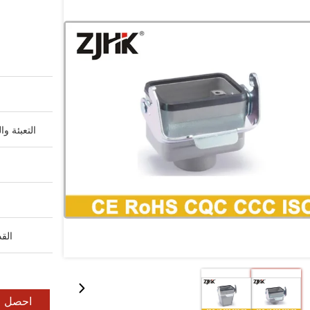
التعبئة وا
القد
احصل ع