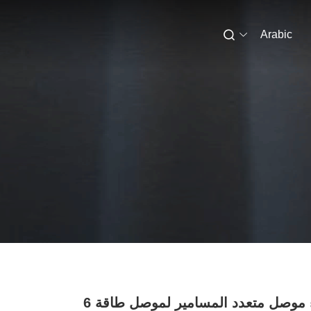
Arabic
غطاء موصل متعدد المسامير لموصل طاقة 6