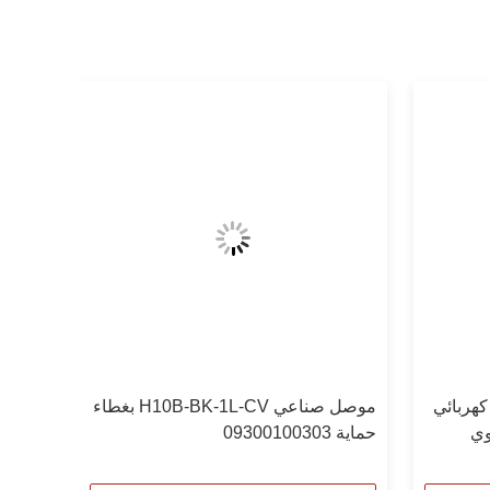
H6B موصل كهربائي
موصل صناعي H10B-BK-1L-CV بغطاء
وي
حماية 09300100303