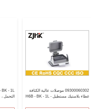
استبدل مبيت الحاجز 24B مبيت هان 24
09300060302 موصلات عالية الكثافة
ب غطاء رأس
غطاء بلاستيك مستطيل H6B - BK - 1L -
0060301
CV