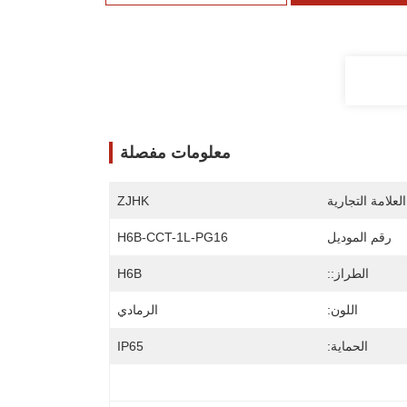
معلومات مفصلة
لعلامة التجارية
ZJHK
رقم الموديل
H6B-CCT-1L-PG16
الطراز::
H6B
اللون:
الرمادي
الحماية:
IP65