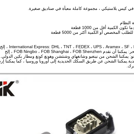
في كيس بلاستيكي ، مجموعة كاملة معبأة في صناديق صغيرة.
FOB Ningbo ، FOB Shanghai ، FOB Shenzh ، إلخ
: يمكننا الشحن من نينغبو وشانغهاي وشنتشن وهونغ كونغ ومطار بكين الدولي.
ية.يمكننا الشحن عن طريق السكك الحديدية إلى أوروبا وروسيا ، كما يمكننا إر
رك.