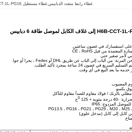
غطاء رابط متعدد الدبابيس,غطاء مستطيل H6B-CCT-1L-PG16
يوم المصبوب
وق يكسو
طلي بالزنك / فولاذ مقاوم للصدأ مقاوم للتآكل
0
رجة مئوية + 125
ج
لموصل المزدوج: IP65
من كابل إلى كابل (مدخل علوي)
متاح
ت