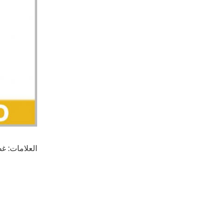
العلامات:
غط