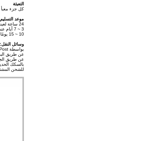
التعبئة
كل جزء معبأ 
موعد التسليم
24 ساعة لعينة النظام
3 ~ 7 أيام عندما تكون الكمية أقل من 1000 قطعة
10 ~ 15 يومًا للطلب المخصص أو الكمية أكثر من 5000 قطعة
وسائل النقل:
بواسطة International Express: DHL ، TNT ، FEDEX ، UPS ، Aramex ، SF ، Post ، إلخ.
عن طريق البحر: يمكننا أن نقدم en
عن طريق الجو
بالسكك الحديد
للشحن المشت