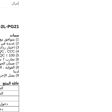
إبراز:
H24B-SF-2L-PG21 مساكن تص
سمات
1) متوافق مع Harting 24b سلسلة غطاء وسكن
2) عديدة في الأصناف ،
3) اختبار رذاذ الملح تحمل أكثر من 72 ساعة.
4) CE ، ROHS ، CQC ، CCC معتمد
5) 100 ٪ QC فحص قبل البيع
6) تجارب 7 سنوات متوقعة في موصل الخدمة الثقيلة
7) ضمان الجودة وفقًا لـ ISO9001: 2008
لدينا
9) يصل الإخراج إلى حوالي 100000 قطعة كل شهر.
عائلة المنتج
الدخ
الدخ
دخول جانبي هود
دخول 