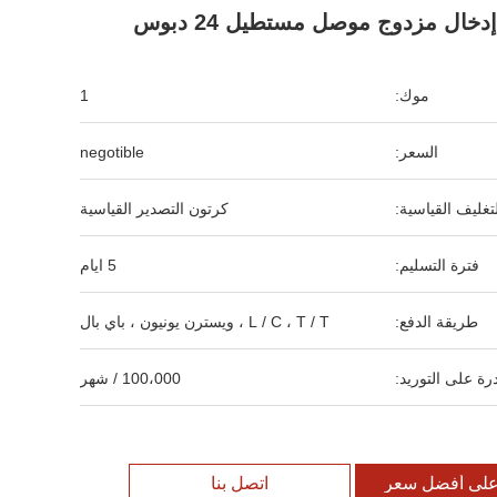
إدخال مزدوج موصل مستطيل 24 دبوس
موك:
1
السعر:
negotible
لتغليف القياسية:
كرتون التصدير القياسية
فترة التسليم:
5 ايام
طريقة الدفع:
L / C ، T / T ، ويسترن يونيون ، باي بال
رة على التوريد:
100،000 / شهر
لى أفضل سعر
اتصل بنا