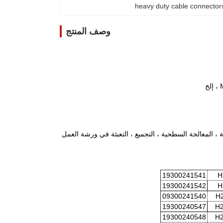
heavy duty cable connector
وصف المنتج
، صب الموت ، اللكم ، مخرطة CNC ، تتم معالجة مخرطة CNC ، البولندية ، المعالجة السطحية ، التجميع ، التعبئة في ورشة العمل
19300241541
H
19300241542
H
09300241540
H
19300240547
H2
19300240548
H2