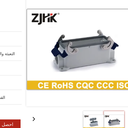
التعبئة وا
القد
احصل ع