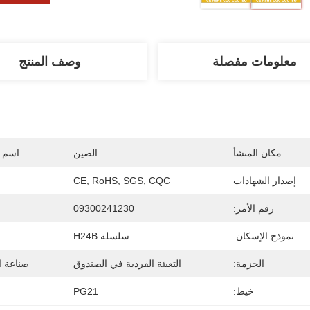
معلومات مفصلة
وصف المنتج
مكان المنشأ
الصين
اسم ا
إصدار الشهادات
CE, RoHS, SGS, CQC
رقم الأمر:
09300241230
نموذج الإسكان:
سلسلة H24B
الحزمة:
التعبئة الفردية في الصندوق
صناعة ال
خيط:
PG21