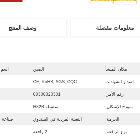
معلومات مفصلة
وصف المنتج
مكان المنشأ
الصين
اسم ا
إصدار الشهادات
CE, RoHS, SGS, CQC
رقم الأمر:
09300320301
نموذج الإسكان:
سلسلة H32B
الحزمة:
التعبئة الفردية في الصندوق
صناعة ال
نوع الرافعة:
2 رافعة