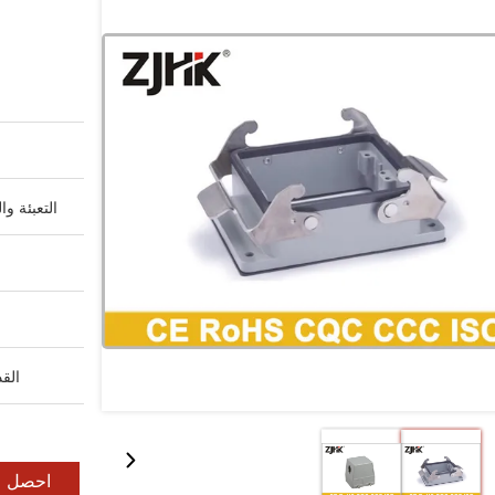
التعبئة وا
القد
احصل ع