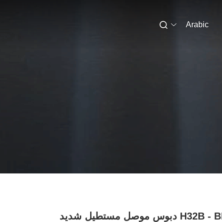
Arabic
H32B - BK - 2L 32 دبوس موصل مستطيل شديد