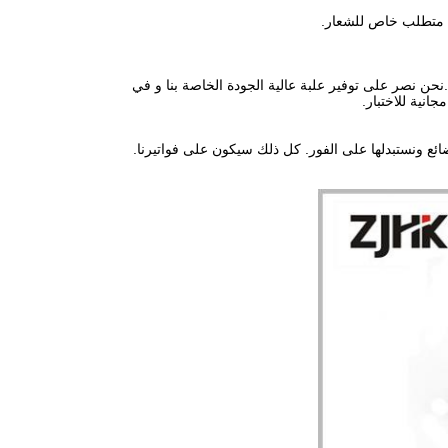
ج3: نحن معتمدون على CE، RoHS، CQC مع نظام إدارة الجودة يؤكد على ISO9001: 2008.نحن نصر على توفير علبة عالية الجودة الخاصة بنا و في