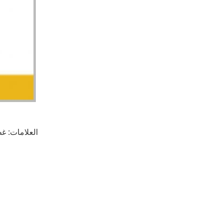
العلامات:
غط