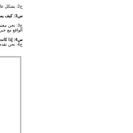
ج2: بشكل عام ، 3 ~ 15 يومًا ضد تأكيد الدفع. سيعتمد ذلك كثيرًا على الكمية وما إذا كان هناك متطلب خاص للشعار.
س3: كيف يمكنني معرفة نوعيتك؟
الواقع مع خبرات التصنيع لدينا 7 سنوات، نحن دائما
س4: إذا كانت هناك مشكلة جودة، كيف ستقوم بإيجاد حل؟
ج4: نحن نقدم فترة ضمان مدتها 12 شهرا، وإذا كان هناك أي عيب في الجودة، سنستدعي البضائع ونستبدلها على الفور. كل ذلك سيكون على فواتيرنا.