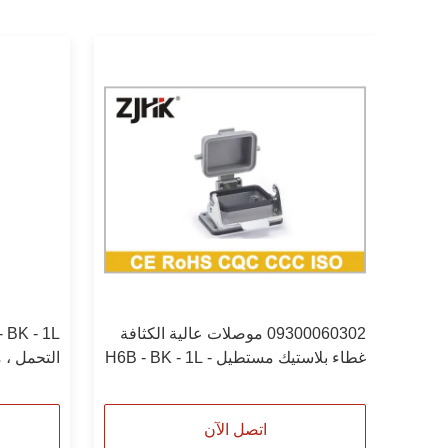
استبدل مبيت الحاجز 24B مبيت هان 24
09300060302 موصلات عالية الكثافة
ب غطاء رأس
غطاء بلاستيك مستطيل H6B - BK - 1L -
0060301
CV
اتصل الآن