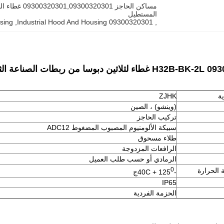
المستطيل
sing
, 
09300320301 Industrial Hood And Housing
, 
غطاء لثلاثين دبوسا من ربطات الصناعة الثقيلة
ية
ZJHK
(وينشو) ، الصين
تركيب الحاجز
سبيكة الألومنيوم المصبوب المضغوط ADC12
طلاء مسحوق
الرافعات المزدوجة
الرمادي أو حسب طلب العميل
0
 الحرارة
-40C + 125
ج
IP65
الحزمة الفردية