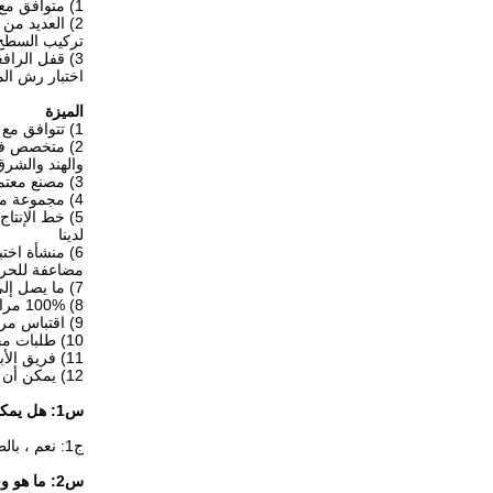
1) متوافق مع هارتينغ 32B سلسلة غطاء ومبنى
2) العديد من
تركيب السطح ،
3) قفل الرافعات مصنوع من الفولاذ المقاوم للصدأ 304.
اختبار رش الملح 
الميزة
1) تتوافق مع لوائح CE و RoHS و CQC و CCC
والهند والشرق
3) مصنع معتمد بمعايير ISO 9001: 2008 مجهز بخطوط تجميع آلية
4) مجموعة متنوعة من إدراجات ومحافظ الاتصالات الثقيلة
لدينا
6) منشأة اخت
مضاعفة للحريق
7) ما يصل إلى 100000 قطعة في الشهر
8) 100% مراقبة الجودة قبل البيع
9) اقتباس مرن مع أسعار أكثر تنافسية وفقا لمتطلبات العميل
10) طلبات مخصصة مرحب بها
11) فريق الأبحاث والتطوير يحديث كل شهر مع عناصر جديدة
12) يمكن أن تستبدل الموصلات Harting، ILME، WEIDMULLER، (سيباس) ، (فينيكس) ، إلخ.
س1: هل يمكنني وضع شعاري الخاص عليه؟
ج1: نعم ، بالطبع. نحن مصنعون و نملك 7 سنوات من الخبرات لخدمة OEM. شعار العملاء عن طريق الطباعة بالليزر مجاني بالنسبة لك.
س2: ما هو وقت التسليم؟