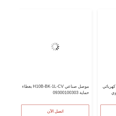
H6B موصل كهربائي
موصل صناعي H10B-BK-1L-CV بغطاء
وي
حماية 09300100303
اتصل الآن