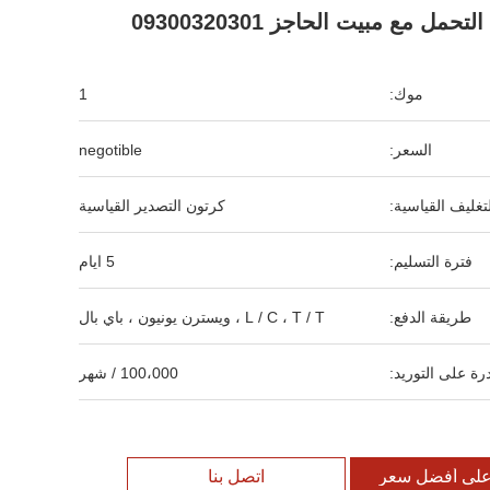
التحمل مع مبيت الحاجز 09300320301
موك:
1
السعر:
negotible
لتغليف القياسية:
كرتون التصدير القياسية
فترة التسليم:
5 ايام
طريقة الدفع:
L / C ، T / T ، ويسترن يونيون ، باي بال
رة على التوريد:
100،000 / شهر
لى أفضل سعر
اتصل بنا