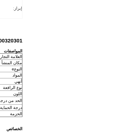
إبراز:
H32B-BK-2L 09300320301 
المواصفات
العلامة التجار
مكان المنشأ
النوع
e
المواد
أنهي
نوع الرافعة
اللون
الحد من درجة
درجة الحماية
الحزمة
الخصائص