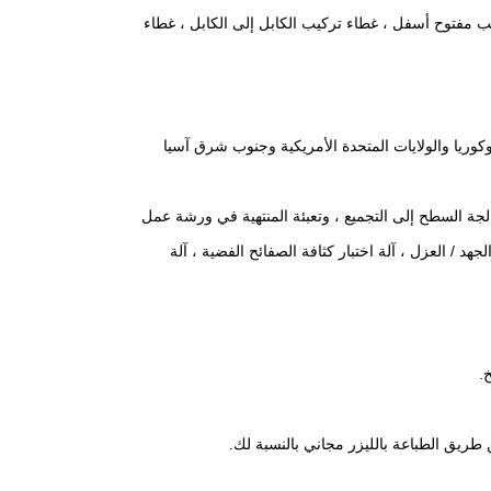
يب مفتوح أسفل ، غطاء تركيب الكابل إلى الكابل ، غطاء
دير إلى أوروبا وروسيا وكوريا والولايات المتحدة الأمريكية وجنوب شرق آسيا
وت ، والطعن ، و CNC محركات الدوران ، ومعالجة السطح إلى التجميع ، وتعبئة المنتهية في ورشة عمل
د / العزل ، آلة اختبار كثافة الصفائح الفضية ، آلة