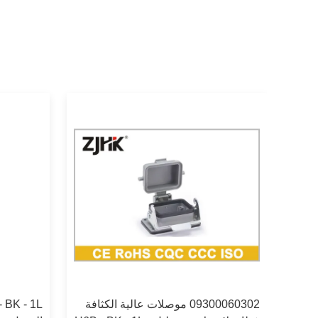
استبدل مبيت الحاجز 24B مبيت هان 24
09300060302 موصلات عالية الكثافة