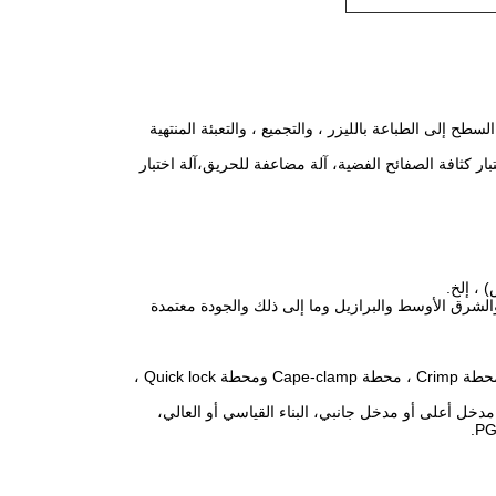
لصب الموت ، والطعن ، والتصنيع CNC لثنائي ، ومعالجة السطح إلى الطباعة بالليزر ، والتجميع ، والتعبئة المنتهية
بار كثافة الصفائح الفضية، آلة مضاعفة للحريق،آلة اختبار
د والشرق الأوسط والبرازيل وما إلى ذلك والجودة معتمدة
نماذج الإدراج - HA ، HE ، HEE ، HD ، HDD ، HM ، HK ، HSB ، HQ مع محطة المسمار ، محطة Crimp ، محطة Cape-clamp ومحطة Quick lock ،
كن - H3A، H10A، H16A، H32A، H6B، H10B، H16B، H24B، H32B، H48B مع مدخل أعلى أو مدخل جانبي، البناء القياسي أو العالي،