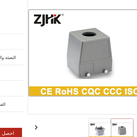
التعبئة وا
القد
احصل ع