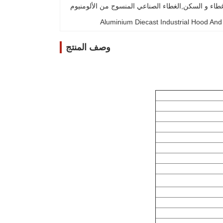
PG29 الغطاء الصناعي والإسكان,أعلى دخول الصناعية غطاء و السكن,الغطاء الصناعي المنسوج من الألومنيوم 
Aluminium Diecast Industrial Hood An
وصف المنتج