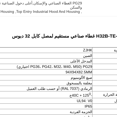
والسكن
d Housing
, 
Top Entry Industrial Hood And Housing
, 
ي مستقيم لمصل كابل 32 دبوس
ية
ZJHK
الصين
المدخل الأعلى
PG29 (PG36، PG42، M32، M40، M50 اختياري)
94X94X82.5MM
صبغ الألومنيوم
مغلفة بالمسحوق
الرمادي (RAL 7037) أو حسب طلب العميل
0
 الحرارة
-40C + 125
ج
ل
UL94: V0
IP65
الحزمة الفردية