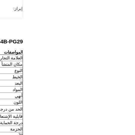
إبراز:
H32B-TE-4B-PG29 غطاء صناع
المواصفات
العلامة التجار
مكان المنشأ
النوع
الخيط
البعد
المواد
أنهي
اللون
الحد من درجة
قابلية الإشتعا
درجة الحماية
الحزمة