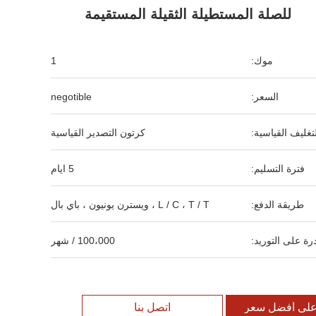
للصلة المستطيلة الثقيلة المستقيمة
موك:
1
السعر:
negotible
لتغليف القياسية:
كرتون التصدير القياسية
فترة التسليم:
5 ايام
طريقة الدفع:
L / C ، T / T ، ويسترن يونيون ، باي بال
رة على التوريد:
100،000 / شهر
لى أفضل سعر
اتصل بنا