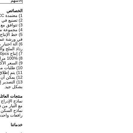
الأسهم
الخصائص
1) معتمدة CE، RoHS، CQC، CCC
2) تصنيع في الاتصالات الثقيلة أكثر من 7 سنوات
3) تتوافق مع نظام إدارة الجودة ISO 9001: 2008.
4) مجموعة متنوعة من إدخالات الاتصالات الثقيلة والمساكن على مئات النماذج.
في ورشة عمل 
6) آلة اختبا
رذاذ الملح وآ
7) إنتاج 100,000pcs ~ 150,000pcs كل شهر
8) 100% مراقبة الجودة قبل التسليم.
9) السعر الأكثر تنافسية وفقا لمتطلبات العميل
10) طلبات مخصصة مرحب بها
11) يتم إطلاق نماذج جديدة كل شهر.
12) يمكن أن تستبدل الموصلات هارتينغ (32B) ، ILME، WEIDMULLER، (سيباس) ، (فينيكس) ، إلخ.
13) التصدير
بشكل جيد.
منتجات العائل
مع التيار من 10A إلى 200A ،وعدد الاتصالات من 3 دبوس إلى 216 دبوس.
رافعات واحدة 
خدماتنا