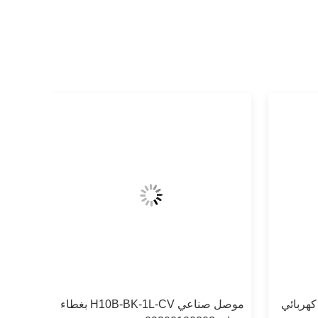
H6B موصل كهربائي
موصل صناعي H10B-BK-1L-CV بغطاء