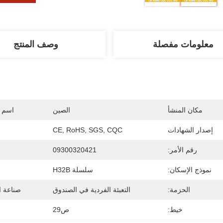
معلومات مفصلة
وصف المنتج
مكان المنشأ
الصين
اسم ا
إصدار الشهادات
CE, RoHS, SGS, CQC
رقم الأمر:
09300320421
نموذج الإسكان:
سلسلة H32B
الحزمة:
التعبئة الفردية في الصندوق
صناعة ال
خيط:
ص29