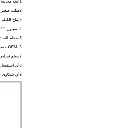
1عينة مجانية للتحقق من الجودة
2طلب صغير بواسطة DHL، UPS، TNT، Fedex، Aramex،
3إنتاج الكتلة عن طريق البحر ، FOB و CIF و DDP و CFR
4. تقبلون T / T مقدماً، باي بال، ويسترن يونيون
5معظم النماذج لديها مخزون ولا يوجد حد لكمية الطلبات
6. OEM حسب تصميم العميل أو شعار العميل موضع ترحيب.
7سيتم تسليم السلع الموجودة في غضون 3 أيام، وسيتم تسليم السلع المخصصة في غضون 7 ~ 15.
8أي استفسار سيتم الإجابة عليه خلال 24 ساعة مهندسينا مستعدون للإجابة على أي أسئلة تقنية
9أي شكاوى جودة، يرجى الاتصال بنا في غضون 3 أيام من استلام، وسوف تجعل استبدال في وقت ممكن.