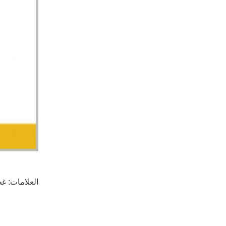
العلامات:
غط