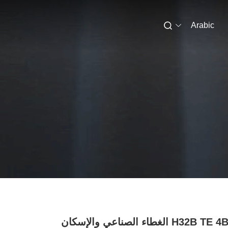
Arabic
H32B TE 4B PG29 الغطاء الصناعي والإسكان